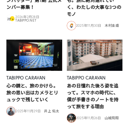
ンバサダー」第1期 公式メ
も。旅に絶対連れてい
ンバー募集！
く、わたしの大事な3つの
モノ
2026年2月28日
TABIPPO.NET
2025年11月30日
木村圭甫
TABIPPO CARAVAN
TABIPPO CARAVAN
心の鏡と、旅のかけら。
あの日憧れた後ろ姿を追
旅の思い出はカメラとリ
って。スマホの時代に、
ュックで残していく
僕が手書きのノートを持
って旅をする理由
2025年11月29日
井上 佑太
2025年11月26日
山城飛翔