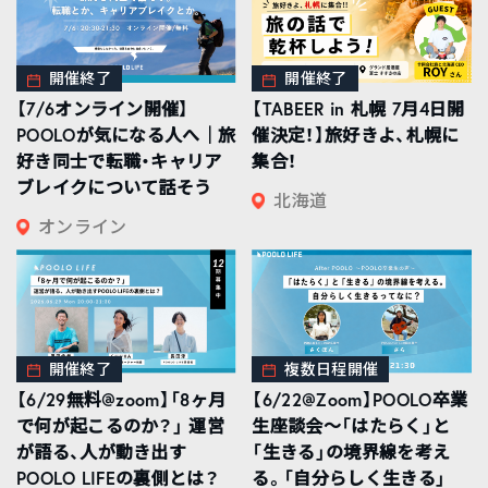
開催終了
開催終了
【7/6オンライン開催】
【TABEER in 札幌 7月4日開
POOLOが気になる人へ｜旅
催決定！】旅好きよ、札幌に
好き同士で転職・キャリア
集合！
ブレイクについて話そう
北海道
オンライン
開催終了
複数日程開催
【6/29無料@zoom】「8ヶ月
【6/22@Zoom】POOLO卒業
で何が起こるのか？」 運営
生座談会〜「はたらく」と
が語る、人が動き出す
「生きる」の境界線を考え
POOLO LIFEの裏側とは？
る。「自分らしく生きる」