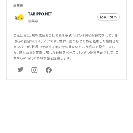
編集部
TABIPPO.NET
記事一覧へ
編集部
こんにちは、旅を広める会社である株式会社TABIPPOが運営をしている
「旅」の総合WEBメディアです。世界一周のひとり旅を経験した旅好きな
メンバーが、世界中を旅する魅力を伝えたいという想いで設立しまし
た。旅人たちが実際に旅した体験をベースに1つずつ記事を配信して、こ
れからの時代の多様な旅を提案します。