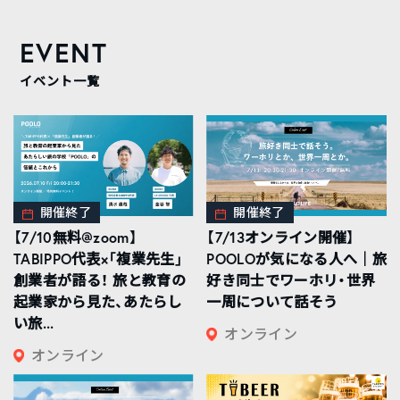
EVENT
イベント一覧
開催終了
開催終了
【7/10無料@zoom】
【7/13オンライン開催】
TABIPPO代表×「複業先生」
POOLOが気になる人へ｜旅
創業者が語る！ 旅と教育の
好き同士でワーホリ・世界
起業家から見た、あたらし
一周について話そう
い旅...
オンライン
オンライン