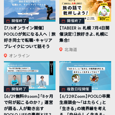
開催終了
開催終了
【7/6オンライン開催】
【TABEER in 札幌 7月4日開
POOLOが気になる人へ｜旅
催決定！】旅好きよ、札幌に
好き同士で転職・キャリア
集合！
ブレイクについて話そう
北海道
オンライン
開催終了
複数日程開催
【6/29無料@zoom】「8ヶ月
【6/22@Zoom】POOLO卒業
で何が起こるのか？」 運営
生座談会〜「はたらく」と
が語る、人が動き出す
「生きる」の境界線を考え
POOLO LIFEの裏側とは？
る。「自分らしく生きる」