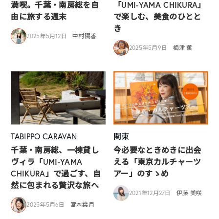
満喫。千葉・南房総を自
「UMI-YAMA CHIKURA」
由に旅する週末
で楽しむ、美食のひとと
き
2025年5月12日
中村陽香
2025年5月9日
梅津 薫
TABIPPO CARAVAN
関東
千葉・南房総、一棟貸し
今必要なときめきに出会
ヴィラ「UMI-YAMA
える「東京カルチャーツ
CHIKURA」で過ごす、自
アー」のすゝめ
然に包まれる贅沢な旅へ
2021年12月27日
伊藤 美咲
2025年5月6日
宮本葉月