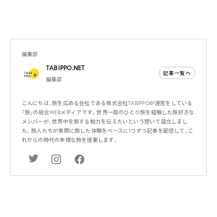
編集部
TABIPPO.NET
記事一覧へ
編集部
こんにちは、旅を広める会社である株式会社TABIPPOが運営をしている
「旅」の総合WEBメディアです。世界一周のひとり旅を経験した旅好きな
メンバーが、世界中を旅する魅力を伝えたいという想いで設立しまし
た。旅人たちが実際に旅した体験をベースに1つずつ記事を配信して、こ
れからの時代の多様な旅を提案します。