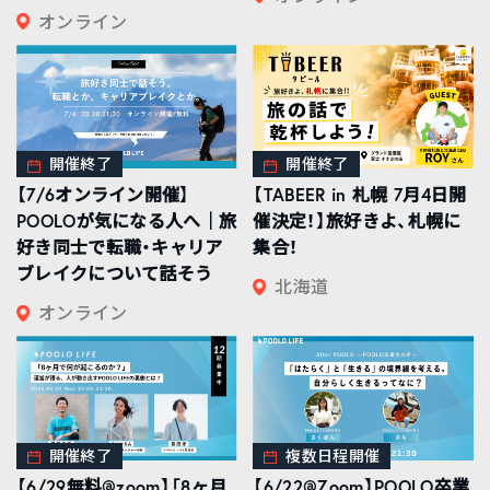
オンライン
開催終了
開催終了
【7/6オンライン開催】
【TABEER in 札幌 7月4日開
POOLOが気になる人へ｜旅
催決定！】旅好きよ、札幌に
好き同士で転職・キャリア
集合！
ブレイクについて話そう
北海道
オンライン
開催終了
複数日程開催
【6/29無料@zoom】「8ヶ月
【6/22@Zoom】POOLO卒業