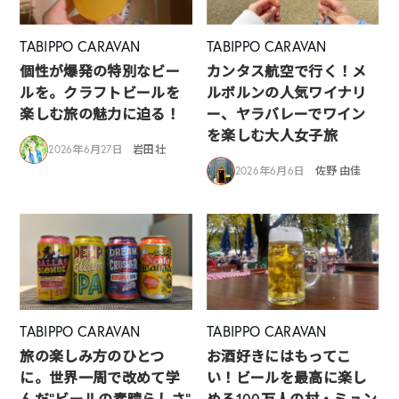
TABIPPO CARAVAN
TABIPPO CARAVAN
個性が爆発の特別なビー
カンタス航空で行く！メ
ルを。クラフトビールを
ルボルンの人気ワイナリ
楽しむ旅の魅力に迫る！
ー、ヤラバレーでワイン
を楽しむ大人女子旅
2026年6月27日
岩田壮
2026年6月6日
佐野 由佳
TABIPPO CARAVAN
TABIPPO CARAVAN
旅の楽しみ方のひとつ
お酒好きにはもってこ
に。世界一周で改めて学
い！ビールを最高に楽し
んだ”ビールの素晴らしさ”
める100万人の村・ミュン