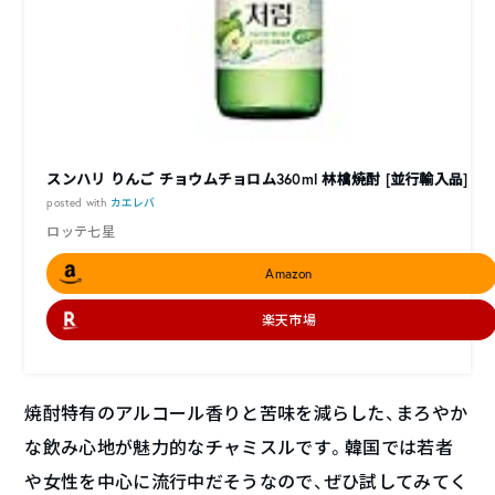
スンハリ りんご チョウムチョロム360ml 林檎焼酎 [並行輸入品]
posted with
カエレバ
ロッテ七星
Amazon
楽天市場
焼酎特有のアルコール香りと苦味を減らした、まろやか
な飲み心地が魅力的なチャミスルです。韓国では若者
や女性を中心に流行中だそうなので、ぜひ試してみてく