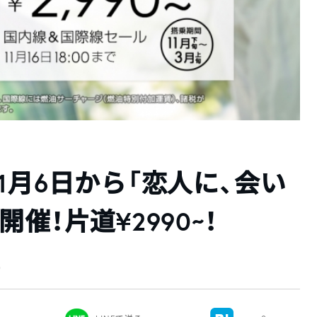
1月6日から「恋人に、会い
催！片道¥2990~！
新）