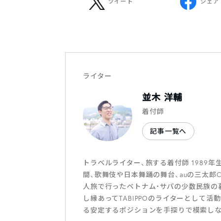
ツイート
シェア
ライター
並木 洋輔
着付師
記事一覧へ
トラベルライター、旅する着付師 1989
間、歌舞伎や日本舞踊の舞台、auの三太郎
人旅で行ったベトナム・サパの少数民族の
し縁あってTABIPPOのライターとして活
る安定するポジションを手探りで模索しな