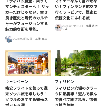
エティハド航空に乗って
マイナーなんて言わせな
マンチェスターへ！ サッ
い！フィンランド航空で
カーだけじゃない、古き
行くラトビアで、歴史と
良き歴史と現代のカルチ
伝統文化にふれる旅
ャーがフュージョンする
2023年12月30日
小井詰 さ
魅力的な街を堪能。
ちよ
2024年3月12日
工藤 亮太
キャンペーン
フィリピン
格安フライトを使って週
フィリピン穴場のクラー
末ソウル旅を楽しもう！
クに熱視線！遊んで学ん
ソウルのおすすめ観光ス
で食べて癒される、欲張
ポット６選
り観光体験