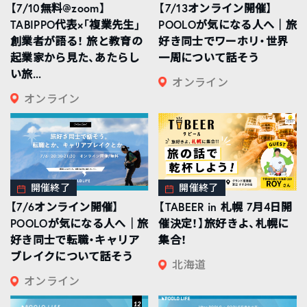
【7/10無料@zoom】
【7/13オンライン開催】
TABIPPO代表×「複業先生」
POOLOが気になる人へ｜旅
創業者が語る！ 旅と教育の
好き同士でワーホリ・世界
起業家から見た、あたらし
一周について話そう
い旅...
オンライン
オンライン
開催終了
開催終了
【7/6オンライン開催】
【TABEER in 札幌 7月4日開
POOLOが気になる人へ｜旅
催決定！】旅好きよ、札幌に
好き同士で転職・キャリア
集合！
ブレイクについて話そう
北海道
オンライン