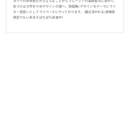
タイへの研修旅行がひょんなことからマレーシアの英語留学に変わり、
気づけば大学をやめデザインの道へ。 旅経験×デザインをテーマにライ
ター見習いとしてマイペースにやっております。 (最近言われる)感情表
現足りない系女子ぼちぼち前進中！