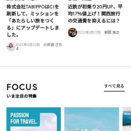
株式会社TABIPPOはCIを
近鉄が初乗り20円UP、平
刷新して、ミッションを
均17％値上げ！関西旅行
「あたらしい旅をつく
の交通費を抑えるには？
る」にアップデートしま
2023年2月17日
新田 浩之
した。
2023年4月20日
小井詰 さち
よ
FOCUS
すべて見る
いま注目の特集