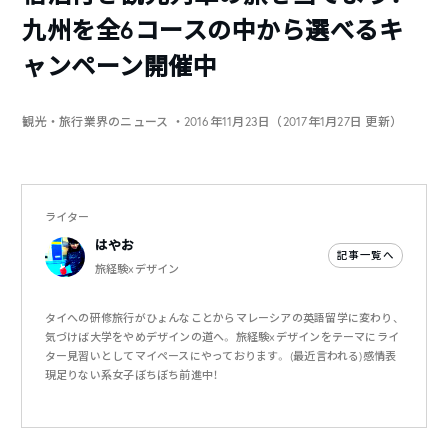
九州を全6コースの中から選べるキ
ャンペーン開催中
観光・旅行業界のニュース
・2016年11月23日（2017年1月27日 更新）
ライター
はやお
記事一覧へ
旅経験×デザイン
タイへの研修旅行がひょんなことからマレーシアの英語留学に変わり、
気づけば大学をやめデザインの道へ。 旅経験×デザインをテーマにライ
ター見習いとしてマイペースにやっております。 (最近言われる)感情表
現足りない系女子ぼちぼち前進中！