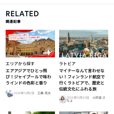
RELATED
関連記事
エリアから探す
ラトビア
エアアジアでひとっ飛
マイナーなんて言わせな
び！ジャイプールで味わ
い！フィンランド航空で
うインドの色彩と香り
行くラトビアで、歴史と
伝統文化にふれる旅
2024年12月2日
工藤 亮太
2023年12月30日
小井詰 さ
ちよ