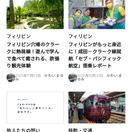
フィリピン
フィリピン
フィリピン穴場のクラー
フィリピンがもっと身近
クに熱視線！遊んで学ん
に！成田－クラーク線就
で食べて癒される、欲張
航「セブ・パシフィック
り観光体験
航空」搭乗レポート
2023年11月13日
かわい まゆ
2023年10月31日
かわい ま
み
ゆみ
旅人たちの想い
移動・交通