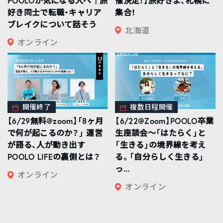
POOLOが気になる人へ｜旅
催決定！】旅好きよ、札幌に
好き同士で転職・キャリア
集合！
ブレイクについて話そう
北海道
オンライン
開催終了
複数日程開催
【6/29無料@zoom】「8ヶ月
【6/22@Zoom】POOLO卒業
で何が起こるのか？」 運営
生座談会〜「はたらく」と
が語る、人が動き出す
「生きる」の境界線を考え
POOLO LIFEの裏側とは？
る。「自分らしく生きる」
っ...
オンライン
オンライン