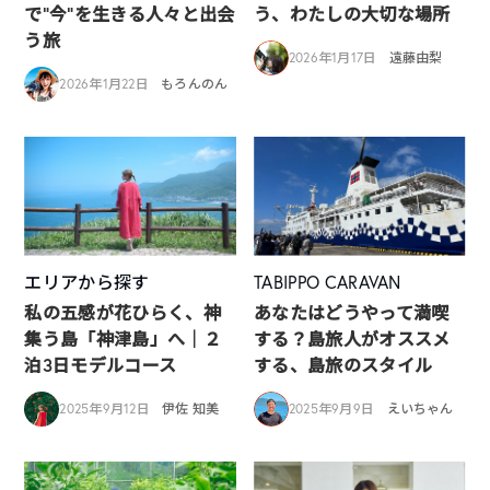
で“今”を生きる人々と出会
う、わたしの大切な場所
う旅
2026年1月17日
遠藤由梨
2026年1月22日
もろんのん
エリアから探す
TABIPPO CARAVAN
私の五感が花ひらく、神
あなたはどうやって満喫
集う島「神津島」へ｜２
する？島旅人がオススメ
泊3日モデルコース
する、島旅のスタイル
2025年9月12日
伊佐 知美
2025年9月9日
えいちゃん