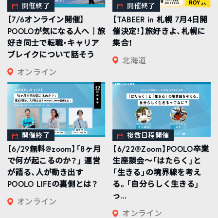
開催終了
開催終了
【7/6オンライン開催】
【TABEER in 札幌 7月4日開
POOLOが気になる人へ｜旅
催決定！】旅好きよ、札幌に
好き同士で転職・キャリア
集合！
ブレイクについて話そう
北海道
オンライン
開催終了
複数日程開催
【6/29無料@zoom】「8ヶ月
【6/22@Zoom】POOLO卒業
で何が起こるのか？」 運営
生座談会〜「はたらく」と
が語る、人が動き出す
「生きる」の境界線を考え
POOLO LIFEの裏側とは？
る。「自分らしく生きる」
っ...
オンライン
オンライン