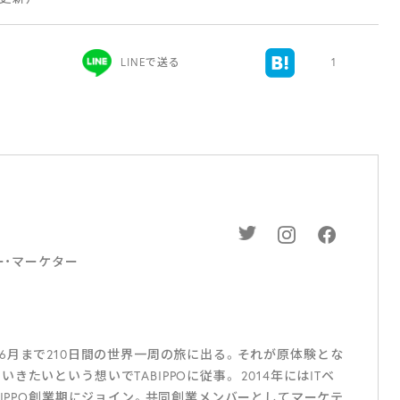
LINEで送る
1
バー・マーケター
011年6月まで210日間の世界一周の旅に出る。それが原体験とな
たいという想いでTABIPPOに従事。 2014年にはITベ
BIPPO創業期にジョイン。共同創業メンバーとしてマーケテ