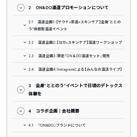
2
ON&DO温道プロモーションについて
2.1
温道企画1：【サウナ×茶道×スキンケア】全身“ととの
う”体感型温道イベント
2.2
温道企画2：【ヨガ×スキンケア】温道ワークショップ
2.3
温道企画3：限定『ON＆DO温道セット』発売
2.4
温道企画4：Instagramによる【みんなの温活ライブ】
3
全身”ととのう”イベントで日頃のデトックス
体験を
4
コラボ企画｜会社概要
4.1
『ON&DO』ブランドについて