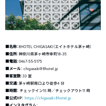
■名称
：8HOTEL CHIGASAKI（エイトホテル茅ヶ崎）
■住所
：神奈川県茅ヶ崎市幸町18-35
■電話
：0467-55-5175
■メール
： chigasaki@8hotel.jp
■客室数
：33 室
■交通
：茅ヶ崎駅南口より徒歩4 分
■時間
： チェックイン15 時／チェックアウト11 時
■公式HP
：
https://chigasaki.8hotel.jp
■インスタグラム
：