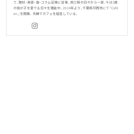
て、取材・美容・食・コラム記事に従事。旅三昧の日々から一変、今は2歳
の我が子を愛でる日々を堪能中。2024年より、千葉県印西市にて「Café
en.」を開業。夫婦でカフェを経営している。