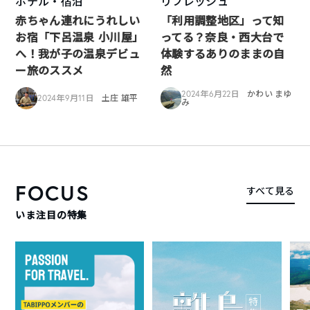
ホテル・宿泊
リフレッシュ
赤ちゃん連れにうれしい
「利用調整地区」って知
お宿「下呂温泉 小川屋」
ってる？奈良・西大台で
へ！我が子の温泉デビュ
体験するありのままの自
ー旅のススメ
然
2024年6月22日
かわい まゆ
2024年9月11日
土庄 雄平
み
FOCUS
すべて見る
いま注目の特集