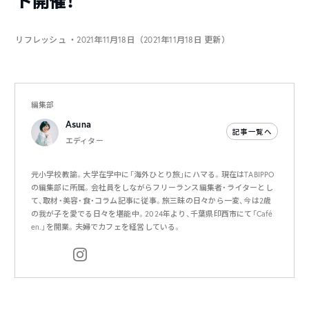
ト開催！
リフレッシュ
・2021年11月18日（2021年11月18日 更新）
編集部
Asuna
記事一覧へ
エディター
元小学校教諭。大学在学中に「海外ひとり旅」にハマる。現在はTABIPPO
の編集部に所属。会社員をしながらフリーランス編集者・ライターとし
て、取材・美容・食・コラム記事に従事。旅三昧の日々から一変、今は2歳
の我が子を愛でる日々を堪能中。2024年より、千葉県印西市にて「Café
en.」を開業。夫婦でカフェを経営している。