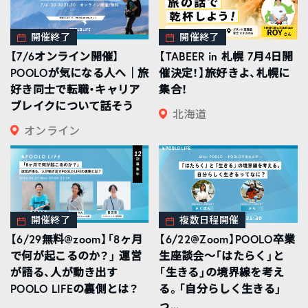
開催終了
開催終了
【7/6オンライン開催】
【TABEER in 札幌 7月4日開
POOLOが気になる人へ｜旅
催決定！】旅好きよ、札幌に
好き同士で転職・キャリア
集合！
ブレイクについて話そう
北海道
オンライン
開催終了
複数日程開催
【6/29無料@zoom】「8ヶ月
【6/22@Zoom】POOLO卒業
で何が起こるのか？」 運営
生座談会〜「はたらく」と
が語る、人が動き出す
「生きる」の境界線を考え
POOLO LIFEの裏側とは？
る。「自分らしく生きる」
っ...