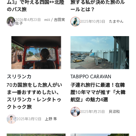
ム3」で叶える四国↔︎北陸
旅する私が決めた旅のル
のバス旅
ールとは？
2026年4月23日
miii / 吉田実
2025年10月3日
たまやん
佐子
スリランカ
TABIPPO CARAVAN
70カ国旅をした旅人がい
子連れ旅行に最適！在韓
ま一番おすすめしたい、
歴10年ママが推す「大韓
スリランカ・レンタトゥ
航空」の魅力4選
クトゥク旅
2025年1月25日
貝沼和
2025年3月12日
上野 隼