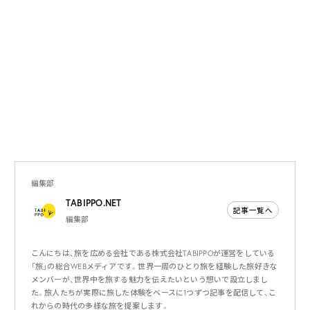
編集部
TABIPPO.NET
記事一覧へ
編集部
こんにちは、旅を広める会社である株式会社TABIPPOが運営をしている
「旅」の総合WEBメディアです。世界一周のひとり旅を経験した旅好きな
メンバーが、世界中を旅する魅力を伝えたいという想いで設立しまし
た。旅人たちが実際に旅した体験をベースに1つずつ記事を配信して、こ
れからの時代の多様な旅を提案します。