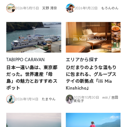
2026年5月15日
天野 澪奈
2026年1月22日
もろんのん
TABIPPO CARAVAN
エリアから探す
日本一遠い島は、東京都
ひだまりのような温もり
だった。世界遺産「母
に包まれる、グループス
島」の魅力とおすすめス
テイの新拠点「illi Mia
ポット
Kinshicho」
2025年10月30日
miii / 吉田
2026年1月14日
たまやん
実佐子