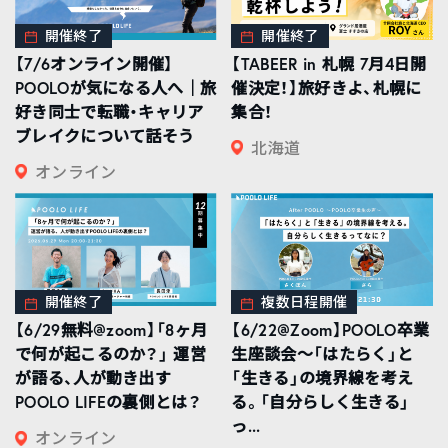
開催終了
開催終了
【7/6オンライン開催】
【TABEER in 札幌 7月4日開
POOLOが気になる人へ｜旅
催決定！】旅好きよ、札幌に
好き同士で転職・キャリア
集合！
ブレイクについて話そう
北海道
オンライン
開催終了
複数日程開催
【6/29無料@zoom】「8ヶ月
【6/22@Zoom】POOLO卒業
で何が起こるのか？」 運営
生座談会〜「はたらく」と
が語る、人が動き出す
「生きる」の境界線を考え
POOLO LIFEの裏側とは？
る。「自分らしく生きる」
っ...
オンライン