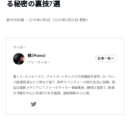
る秘密の裏技7選
旅行の計画
・2018年6月1日（2020年3月22日 更新）
ライター
桃（Momo）
記事一覧へ
フリーライター
書く人・エッセイスト。アメリカ・イギリスでの短期語学留学、ヨーロッ
パ鉄道周遊ひとり旅など経て、新卒でベンチャーの旅行会社に就職。現
在は複数メディアにてフリーのライター兼編集者。趣味は英語で、映画
は洋画を中心に年間150本を鑑賞。渡航国数は23ヶ国。