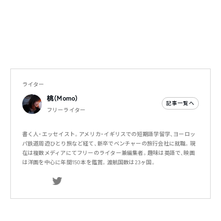
ライター
桃（Momo）
記事一覧へ
フリーライター
書く人・エッセイスト。アメリカ・イギリスでの短期語学留学、ヨーロッ
パ鉄道周遊ひとり旅など経て、新卒でベンチャーの旅行会社に就職。現
在は複数メディアにてフリーのライター兼編集者。趣味は英語で、映画
は洋画を中心に年間150本を鑑賞。渡航国数は23ヶ国。