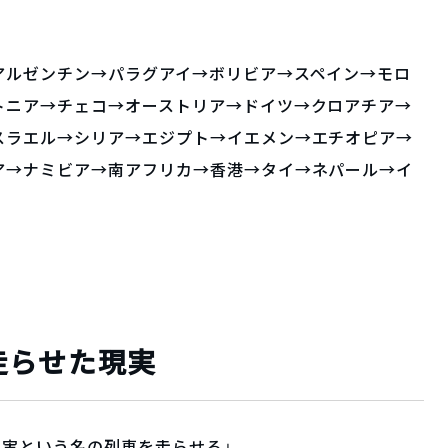
アルゼンチン→パラグアイ→ボリビア→スペイン→モロ
トニア→チェコ→オーストリア→ドイツ→クロアチア→
スラエル→シリア→エジプト→イエメン→エチオピア→
ア→ナミビア→南アフリカ→香港→タイ→ネパール→イ
走らせた現実
現実という名の列車を走らせる」