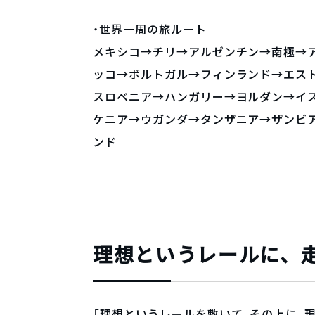
・世界一周の旅ルート
メキシコ→チリ→アルゼンチン→南極→
ッコ→ボルトガル→フィンランド→エス
スロベニア→ハンガリー→ヨルダン→イ
ケニア→ウガンダ→タンザニア→ザンビ
ンド
理想というレールに、
「理想というレールを敷いて、その上に、