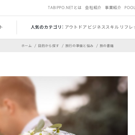
TABIPPO.NETとは
会社紹介
事業紹介
POO
ト
人気のカテゴリ：
アウトドア
ビジネススキル
リフレ
ホーム
目的から探す
旅行の準備と悩み
旅の書籍