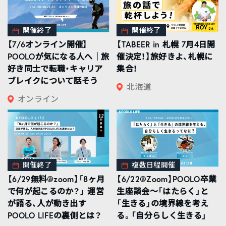
開催終了
開催終了
【7/6オンライン開催】
【TABEER in 札幌 7月4日開
POOLOが気になる人へ｜旅
催決定！】旅好きよ、札幌に
好き同士で転職・キャリア
集合！
ブレイクについて話そう
北海道
オンライン
開催終了
複数日程開催
【6/29無料@zoom】「8ヶ月
【6/22@Zoom】POOLO卒業
で何が起こるのか？」 運営
生座談会〜「はたらく」と
が語る、人が動き出す
「生きる」の境界線を考え
POOLO LIFEの裏側とは？
る。「自分らしく生きる」