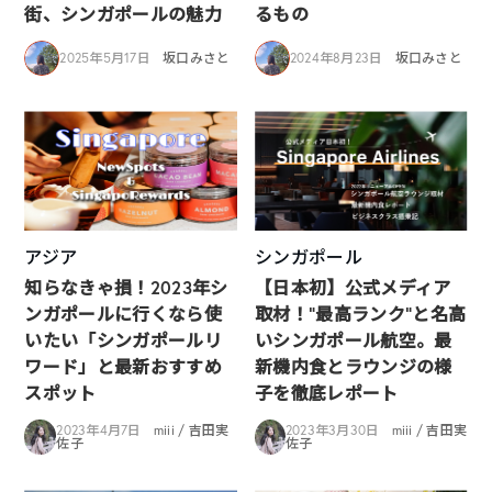
街、シンガポールの魅力
るもの
2025年5月17日
坂口みさと
2024年8月23日
坂口みさと
アジア
シンガポール
知らなきゃ損！2023年シ
【日本初】公式メディア
ンガポールに行くなら使
取材！”最高ランク”と名高
いたい「シンガポールリ
いシンガポール航空。最
ワード」と最新おすすめ
新機内食とラウンジの様
スポット
子を徹底レポート
2023年4月7日
miii / 吉田実
2023年3月30日
miii / 吉田実
佐子
佐子