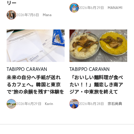
リー
2026年6月29日
MANAMI
2026年7月6日
Mana
TABIPPO CARAVAN
TABIPPO CARAVAN
未来の自分へ手紙が送れ
「おいしい麺料理が食べ
るカフェへ。韓国と東京
たい！！」麺恋しき南ア
で“旅の余韻を残す”体験を
ジア・中東旅を終えて
2026年6月29日
Karin
2026年6月28日
宗石尚典