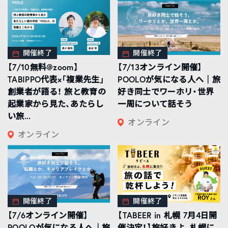
開催終了
開催終了
【7/10無料@zoom】
【7/13オンライン開催】
TABIPPO代表×「複業先生」
POOLOが気になる人へ｜旅
創業者が語る！ 旅と教育の
好き同士でワーホリ・世界
起業家から見た、あたらし
一周について話そう
い旅...
オンライン
オンライン
開催終了
開催終了
【7/6オンライン開催】
【TABEER in 札幌 7月4日開
POOLOが気になる人へ｜旅
催決定！】旅好きよ、札幌に