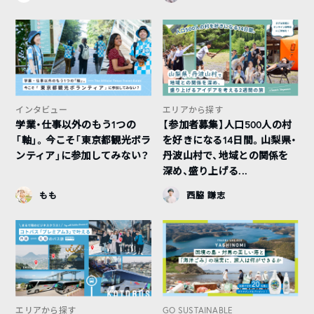
インタビュー
エリアから探す
学業・仕事以外のもう1つの
【参加者募集】人口500人の村
「軸」。今こそ「東京都観光ボラ
を好きになる14日間。山梨県・
ンティア」に参加してみない？
丹波山村で、地域との関係を
深め、盛り上げる...
もも
西脇 謙志
エリアから探す
GO SUSTAINABLE