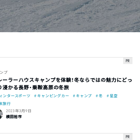
PR
ンプ
レーラーハウスキャンプを体験！冬ならではの魅力にどっ
り浸かる長野・乗鞍高原の冬旅
ィンタースポーツ
キャンピングカー
キャンプ
冬
星空
末旅行
2023年3月9日
横田裕市
PR