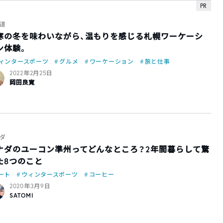
PR
道
寒の冬を味わいながら、温もりを感じる札幌ワーケーシ
ン体験。
ィンタースポーツ
グルメ
ワーケーション
旅と仕事
2022年2月25日
岡田良寛
ダ
ナダのユーコン準州ってどんなところ？2年間暮らして驚
た8つのこと
ート
ウィンタースポーツ
コーヒー
2020年3月9日
SATOMI