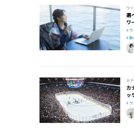
ワー
選
ワ
ウ
旅
カナ
カ
ッ
ウ