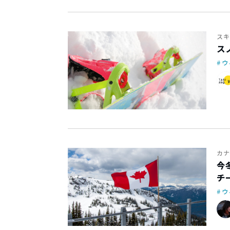
スキ
ス
ウ
カナ
今
チ
ウ