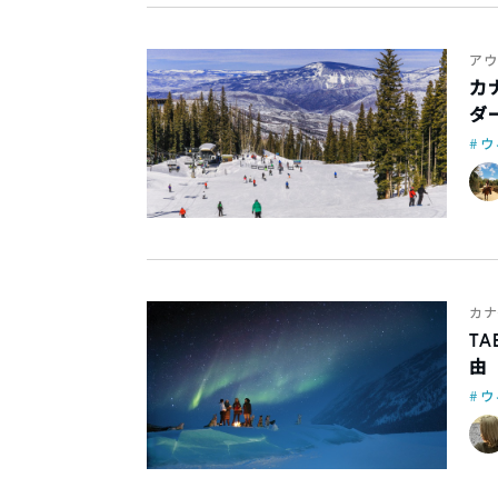
アウ
カ
ダ
ウ
カナ
T
由
ウ