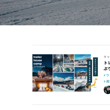
キャ
ト
ぷ
ウ
週