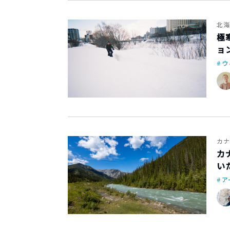
北海
極
ョ
ウ
カナ
カ
い
ア