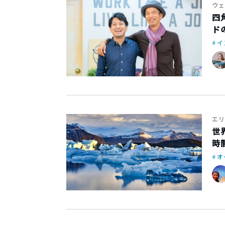
ウェ
四
ド
イ
エリ
世
時
オ