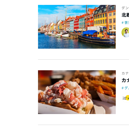
デン
北
世
カナ
カ
グ