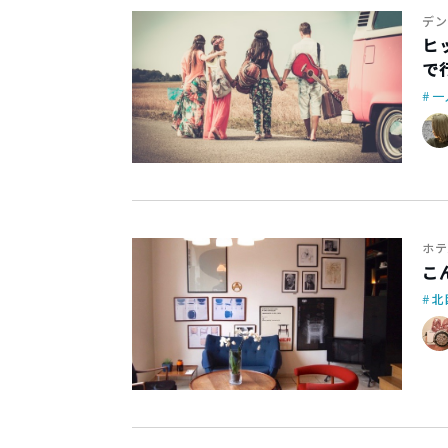
デン
ヒ
で
一
ホテ
こ
北