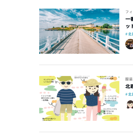
フィ
一
ッ
北
服装
北
北