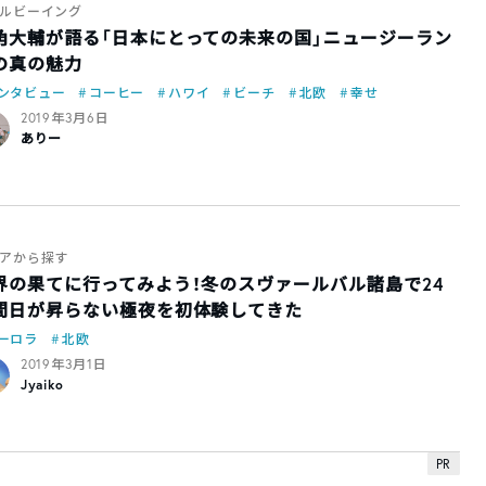
ルビーイング
角大輔が語る「日本にとっての未来の国」ニュージーラン
の真の魅力
ンタビュー
コーヒー
ハワイ
ビーチ
北欧
幸せ
2019年3月6日
ありー
アから探す
界の果てに行ってみよう！冬のスヴァールバル諸島で24
間日が昇らない極夜を初体験してきた
ーロラ
北欧
2019年3月1日
Jyaiko
PR