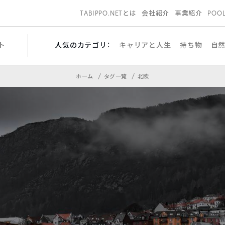
TABIPPO.NETとは
会社紹介
事業紹介
POO
ト
人気のカテゴリ：
キャリアと人生
持ち物
自
ホーム
タグ一覧
北欧