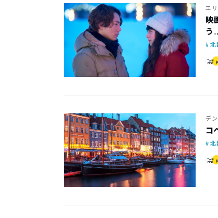
エリ
映
う
北
デン
コ
北