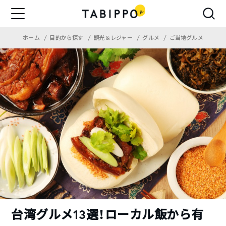
ホーム
目的から探す
観光＆レジャー
グルメ
ご当地グルメ
台湾グルメ13選！ローカル飯から有