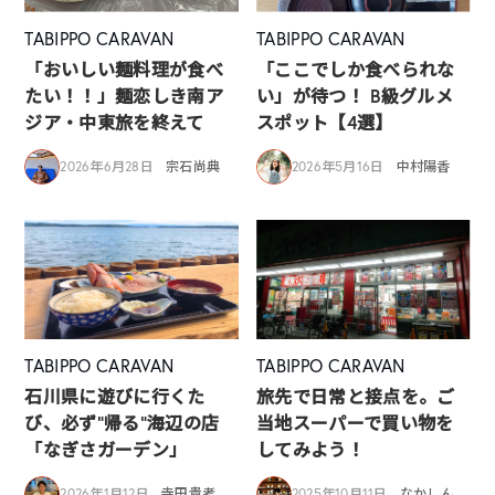
TABIPPO CARAVAN
TABIPPO CARAVAN
「おいしい麺料理が食べ
「ここでしか食べられな
たい！！」麺恋しき南ア
い」が待つ！ B級グルメ
ジア・中東旅を終えて
スポット【4選】
2026年6月28日
宗石尚典
2026年5月16日
中村陽香
TABIPPO CARAVAN
TABIPPO CARAVAN
石川県に遊びに行くた
旅先で日常と接点を。ご
び、必ず”帰る”海辺の店
当地スーパーで買い物を
「なぎさガーデン」
してみよう！
2026年1月12日
寺田貴考
2025年10月11日
なかしん