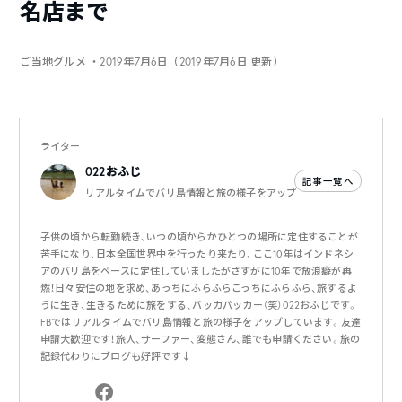
名店まで
ご当地グルメ
・2019年7月6日（2019年7月6日 更新）
ライター
022おふじ
記事一覧へ
リアルタイムでバリ島情報と旅の様子をアップ
子供の頃から転勤続き、いつの頃からかひとつの場所に定住することが
苦手になり、日本全国世界中を行ったり来たり、ここ10年はインドネシ
アのバリ島をベースに定住していましたがさすがに10年で放浪癖が再
燃！日々安住の地を求め、あっちにふらふらこっちにふらふら、旅するよ
うに生き、生きるために旅をする、バッカパッカー（笑）022おふじです。
FBではリアルタイムでバリ島情報と旅の様子をアップしています。友達
申請大歓迎です！旅人、サーファー、変態さん、誰でも申請ください。旅の
記録代わりにブログも好評です↓