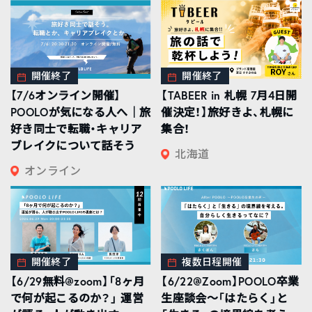
開催終了
開催終了
【7/6オンライン開催】
【TABEER in 札幌 7月4日開
POOLOが気になる人へ｜旅
催決定！】旅好きよ、札幌に
好き同士で転職・キャリア
集合！
ブレイクについて話そう
北海道
オンライン
開催終了
複数日程開催
【6/29無料@zoom】「8ヶ月
【6/22@Zoom】POOLO卒業
で何が起こるのか？」 運営
生座談会〜「はたらく」と