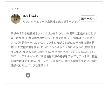
ライター
022おふじ
記事一覧へ
リアルタイムでバリ島情報と旅の様子をアップ
子供の頃から転勤続き、いつの頃からかひとつの場所に定住することが
苦手になり、日本全国世界中を行ったり来たり、ここ10年はインドネシ
アのバリ島をベースに定住していましたがさすがに10年で放浪癖が再
燃！日々安住の地を求め、あっちにふらふらこっちにふらふら、旅するよ
うに生き、生きるために旅をする、バッカパッカー（笑）022おふじです。
FBではリアルタイムでバリ島情報と旅の様子をアップしています。友達
申請大歓迎です！旅人、サーファー、変態さん、誰でも申請ください。旅の
記録代わりにブログも好評です↓