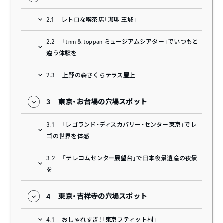
2.1
レトロな喫茶店「珈琲 王城」
2.2
「tnm & toppan ミュージアムシアター」でいつもと
違う体験を
2.3
上野の森さくらテラス屋上
3
東京・お台場の穴場スポット
3.1
「レゴランド・ディスカバリー・センター東京」でレ
ゴの世界を体感
3.2
「テレコムセンター展望台」で日本夜景遺産の夜景
を
4
東京・吉祥寺の穴場スポット
4.1
おしゃれすぎ！「東京プティット村」