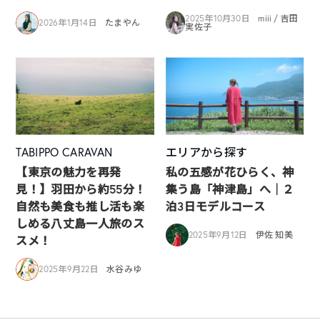
2025年10月30日
miii / 吉田
2026年1月14日
たまやん
実佐子
TABIPPO CARAVAN
エリアから探す
【東京の魅力を再発
私の五感が花ひらく、神
見！】羽田から約55分！
集う島「神津島」へ｜２
自然も美食も推し活も楽
泊3日モデルコース
しめる八丈島一人旅のス
2025年9月12日
伊佐 知美
スメ！
2025年9月22日
水谷みゆ