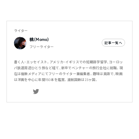
ライター
桃（Momo）
記事一覧へ
フリーライター
書く人・エッセイスト。アメリカ・イギリスでの短期語学留学、ヨーロッ
パ鉄道周遊ひとり旅など経て、新卒でベンチャーの旅行会社に就職。現
在は複数メディアにてフリーのライター兼編集者。趣味は英語で、映画
は洋画を中心に年間150本を鑑賞。渡航国数は23ヶ国。