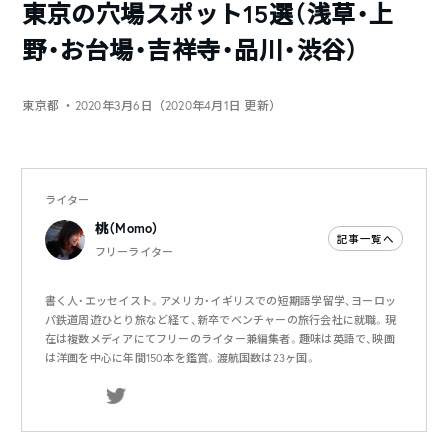
東京の穴場スポット15選（浅草・上
野・お台場・吉祥寺・品川・渋谷）
東京都
・2020年3月6日（2020年4月1日 更新）
ライター
桃（Momo）
記事一覧へ
フリーライター
書く人・エッセイスト。アメリカ・イギリスでの短期語学留学、ヨーロッ
パ鉄道周遊ひとり旅など経て、新卒でベンチャーの旅行会社に就職。現
在は複数メディアにてフリーのライター兼編集者。趣味は英語で、映画
は洋画を中心に年間150本を鑑賞。渡航国数は23ヶ国。