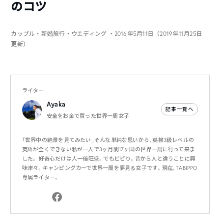
のコツ
カップル・新婚旅行・ウエディング
・2016年5月11日（2019年11月25日
更新）
ライター
Ayaka
記事一覧へ
安全をお金で買った世界一周女子
「世界中の絶景を見てみたい」そんな単純な思いから、英検3級レベルの
英語が全くできない私が一人で3ヶ月間17ヶ国の世界一周に行って来ま
した。 好奇心だけは人一倍旺盛。でもビビり。昔から人と違うことに興
味津々。キャンピングカーで世界一周を夢見る女子です。現在、TABIPPO
専属ライター。