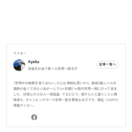
ライター
Ayaka
記事一覧へ
安全をお金で買った世界一周女子
「世界中の絶景を見てみたい」そんな単純な思いから、英検3級レベルの
英語が全くできない私が一人で3ヶ月間17ヶ国の世界一周に行って来ま
した。 好奇心だけは人一倍旺盛。でもビビり。昔から人と違うことに興
味津々。キャンピングカーで世界一周を夢見る女子です。現在、TABIPPO
専属ライター。