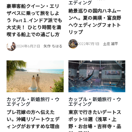
エディング
豪華客船クイーン・エリ
絶景巡りの国内ハネムー
ザベスに乗って旅をしよ
ンへ。夏の美瑛・富良野
う Part１.インドア派でも
へウェディングフォトト
大丈夫！ ひとり時間を満
リップ
喫する船上での過ごし方
2022年7月1日
土庄 雄平
2024年6月21日
矢作 ちはる
カップル・新婚旅行・ウ
カップル・新婚旅行・ウ
エディング
エディング
プレ花嫁の方へ伝えた
東京で行きたいデートス
い。沖縄リゾートウェデ
ポット18選（浅草・上
ィングがおすすめな理由
野・お台場・吉祥寺・品