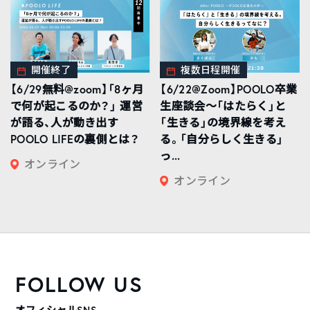
開催終了
複数日程開催
【6/29無料@zoom】「8ヶ月
【6/22@Zoom】POOLO卒業
で何が起こるのか？」 運営
生座談会〜「はたらく」と
が語る、人が動き出す
「生きる」の境界線を考え
POOLO LIFEの裏側とは？
る。「自分らしく生きる」
っ...
オンライン
オンライン
FOLLOW US
オフィシャルSNS