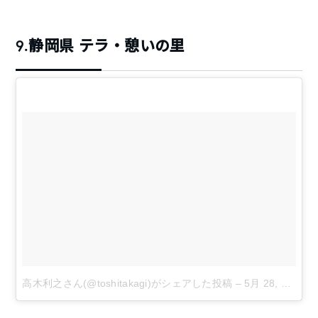
9.静岡県 テラ・憩いの里
高木利之さん(@toshitakagi)がシェアした投稿
–
5月 28, 2016 at 11:36午後 PDT