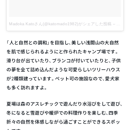
Madoka Katoさん(@katomado1982)がシェアした投稿
–
1月 27
「人と自然との調和」を目指し、美しい浅間山の大自然
を肌で感じられるようにと作られたキャンプ場です。
滑り台が出ていたり、ブランコが付いていたりと、子供
の夢を全て詰め込んだような可愛らしいツリーハウス
が2種類建っています。ペット可の施設なので、愛犬家
も多く訪れますよ。
夏場は森のアスレチックで遊んだり水浴びをして遊び、
冬になると雪遊びや暖炉での料理作りを楽しむ、四季
折々の自然を体感しながら過ごすことができるスポッ