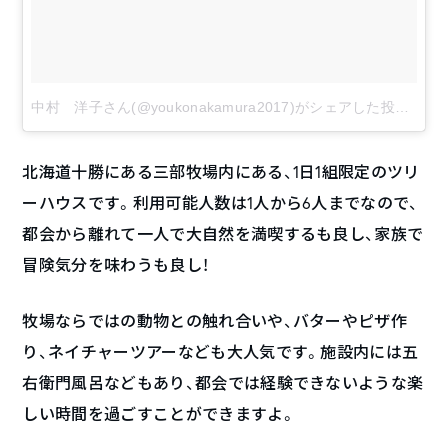
中村 洋子さん(@youkonakamura2017)がシェアした投稿
–
8月
北海道十勝にある三部牧場内にある、1日1組限定のツリ
ーハウスです。利用可能人数は1人から6人までなので、
都会から離れて一人で大自然を満喫するも良し、家族で
冒険気分を味わうも良し！
牧場ならではの動物との触れ合いや、バターやピザ作
り、ネイチャーツアーなども大人気です。施設内には五
右衛門風呂などもあり、都会では経験できないような楽
しい時間を過ごすことができますよ。