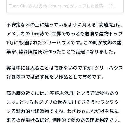
Tung Chuiさん(@chuichuntung)がシェアした投稿
–
12月 11, 2017 at 9:13午後 PST
不安定な木の上に建っているように見える「高過庵」は、
アメリカのTime誌で「世界でもっとも危険な建物トップ
10」にも選ばれたツリーハウスです。この町が故郷の建
築家、藤森照信氏が作ったことで話題になりました。
実は中には入ることはできないのですが、ツリーハウス
好きの中では必ず見たい作品として有名です。
高過庵の近くには、「空飛ぶ泥舟」という建造物もあり
ます。どちらもジブリの世界に出てきそうなワクワク
する魅力的な建造物ですね。わざわさこれだけを見に
来るのが頷けるほど、個性的で夢のある建造物達です。