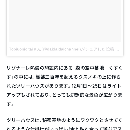
Tobiuonigitaiさん(@daidaidaichannel)がシェアした投稿
–
10月 
リゾナーレ熱海の施設内にある「森の空中基地 くすく
す」の中には、樹齢三百年を超えるクスノキの上に作ら
れたツリーハウスがあります。12月1日～25日はライト
アップもされており、とっても幻想的な景色が広がりま
す。
ツリーハウスは、秘密基地のようにワクワクとさせてく
れるような仕掛けがいっぱい！木と触れ合って遊ぶアス