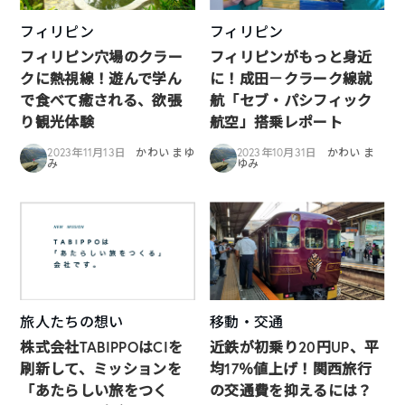
フィリピン
フィリピン
フィリピン穴場のクラー
フィリピンがもっと身近
クに熱視線！遊んで学ん
に！成田－クラーク線就
で食べて癒される、欲張
航「セブ・パシフィック
り観光体験
航空」搭乗レポート
2023年11月13日
かわい まゆ
2023年10月31日
かわい ま
み
ゆみ
旅人たちの想い
移動・交通
株式会社TABIPPOはCIを
近鉄が初乗り20円UP、平
刷新して、ミッションを
均17％値上げ！関西旅行
「あたらしい旅をつく
の交通費を抑えるには？