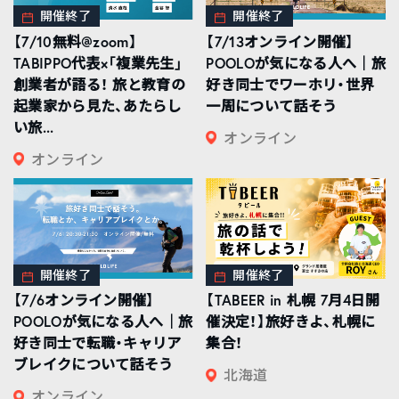
開催終了
開催終了
【7/10無料@zoom】
【7/13オンライン開催】
TABIPPO代表×「複業先生」
POOLOが気になる人へ｜旅
創業者が語る！ 旅と教育の
好き同士でワーホリ・世界
起業家から見た、あたらし
一周について話そう
い旅...
オンライン
オンライン
開催終了
開催終了
【7/6オンライン開催】
【TABEER in 札幌 7月4日開
POOLOが気になる人へ｜旅
催決定！】旅好きよ、札幌に
好き同士で転職・キャリア
集合！
ブレイクについて話そう
北海道
オンライン