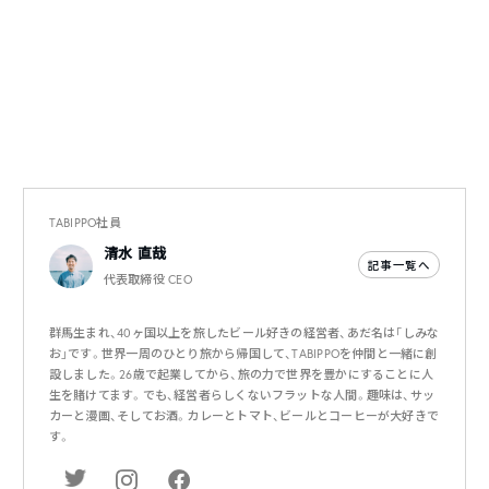
TABIPPO社員
清水 直哉
記事一覧へ
代表取締役 CEO
群馬生まれ、40ヶ国以上を旅したビール好きの経営者、あだ名は「しみな
お」です。世界一周のひとり旅から帰国して、TABIPPOを仲間と一緒に創
設しました。26歳で起業してから、旅の力で世界を豊かにすることに人
生を賭けてます。でも、経営者らしくないフラットな人間。趣味は、サッ
カーと漫画、そしてお酒。カレーとトマト、ビールとコーヒーが大好きで
す。