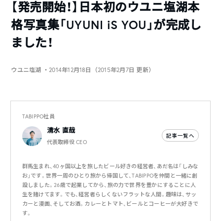
【発売開始！】日本初のウユニ塩湖本
格写真集「UYUNI iS YOU」が完成し
ました！
ウユニ塩湖
・2014年12月18日（2015年2月7日 更新）
TABIPPO社員
清水 直哉
記事一覧へ
代表取締役 CEO
群馬生まれ、40ヶ国以上を旅したビール好きの経営者、あだ名は「しみな
お」です。世界一周のひとり旅から帰国して、TABIPPOを仲間と一緒に創
設しました。26歳で起業してから、旅の力で世界を豊かにすることに人
生を賭けてます。でも、経営者らしくないフラットな人間。趣味は、サッ
カーと漫画、そしてお酒。カレーとトマト、ビールとコーヒーが大好きで
す。