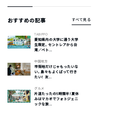
おすすめの記事
すべて見る
TABIPPO
愛知県内の大学に通う大学
生限定。セントレアから台
湾／ベト...
中国地方
市街地だけじゃもったいな
い。島々もよくばって行き
たい！ 友...
グルメ
片道たったの5時間半！夏休
みはマカオでフォトジェニ
ックな旅...