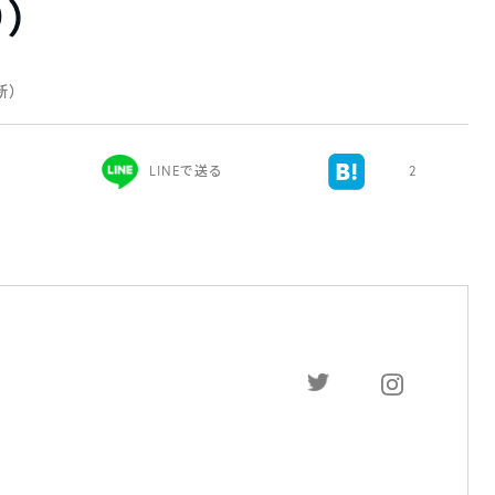
り）
更新）
LINEで送る
2