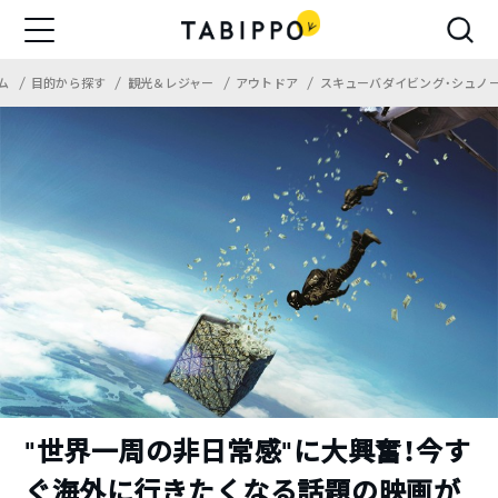
ム
目的から探す
観光＆レジャー
アウトドア
スキューバダイビング・シュノ
“世界一周の非日常感”に大興奮！今す
ぐ海外に行きたくなる話題の映画が