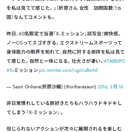
を私は見てて感じた。」（折原さん 女性 訪問国数：1ヵ
国）なんてコメントも。
昨日、60名限定で当選「X-ミッション」試写会！爽快感。
ノーCGってスゴすぎる。エクストリームスポーツって
身体能力の限界を知れて、自然に対する崇拝を私は見て
て感じた。自然と一体になる。壮大さが凄い。
#TABBIPO
#X
-ミッション
pic.twitter.com/iqpUuBwhll
— Saori Orihara(折原沙織) (@oriharasaori)
2016, 2月 16
非日常慣れしている旅好きたちもハラハラドキドキし
てしまう『X-ミッション』。
信じられないアクションが次々に展開されるを楽しむ