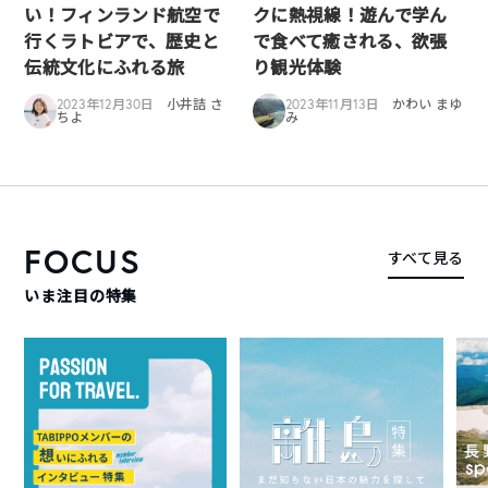
い！フィンランド航空で
クに熱視線！遊んで学ん
行くラトビアで、歴史と
で食べて癒される、欲張
伝統文化にふれる旅
り観光体験
2023年12月30日
小井詰 さ
2023年11月13日
かわい まゆ
ちよ
み
FOCUS
すべて見る
いま注目の特集