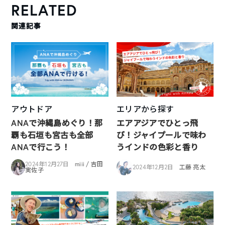
RELATED
関連記事
アウトドア
エリアから探す
ANAで沖縄島めぐり！那
エアアジアでひとっ飛
覇も石垣も宮古も全部
び！ジャイプールで味わ
ANAで行こう！
うインドの色彩と香り
2024年12月27日
miii / 吉田
2024年12月2日
工藤 亮太
実佐子