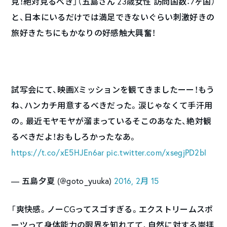
見！絶対見るべき」（五島さん 23歳女性 訪問国数：7ヶ国）
と、日本にいるだけでは満足できないぐらい刺激好きの
旅好きたちにもかなりの好感触大興奮！
試写会にて、映画Xミッションを観てきましたーー！もう
ね、ハンカチ用意するべきだった。涙じゃなくて手汗用
の。最近モヤモヤが溜まっているそこのあなた、絶対観
るべきだよ！おもしろかったなあ。
https://t.co/xE5HJEn6ar
pic.twitter.com/xsegjPD2bl
— 五島夕夏 (@goto_yuuka)
2016, 2月 15
「爽快感。ノーCGってスゴすぎる。エクストリームスポ
ーツって身体能力の限界を知れてて、自然に対する崇拝