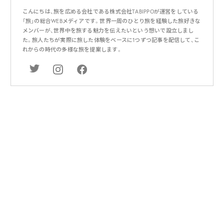
こんにちは、旅を広める会社である株式会社TABIPPOが運営をしている
「旅」の総合WEBメディアです。世界一周のひとり旅を経験した旅好きな
メンバーが、世界中を旅する魅力を伝えたいという想いで設立しまし
た。旅人たちが実際に旅した体験をベースに1つずつ記事を配信して、こ
れからの時代の多様な旅を提案します。