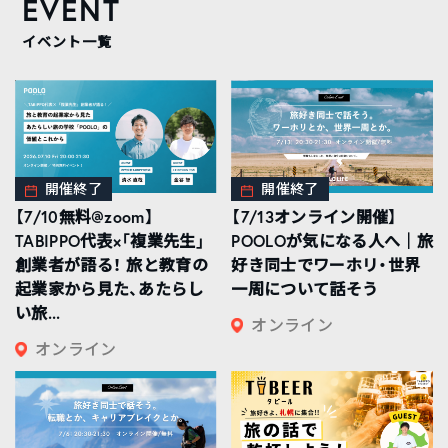
EVENT
イベント一覧
開催終了
開催終了
【7/10無料@zoom】
【7/13オンライン開催】
TABIPPO代表×「複業先生」
POOLOが気になる人へ｜旅
創業者が語る！ 旅と教育の
好き同士でワーホリ・世界
起業家から見た、あたらし
一周について話そう
い旅...
オンライン
オンライン