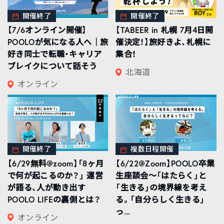
開催終了
開催終了
【7/6オンライン開催】
【TABEER in 札幌 7月4日開
POOLOが気になる人へ｜旅
催決定！】旅好きよ、札幌に
好き同士で転職・キャリア
集合！
ブレイクについて話そう
北海道
オンライン
開催終了
複数日程開催
【6/29無料@zoom】「8ヶ月
【6/22@Zoom】POOLO卒業
で何が起こるのか？」 運営
生座談会〜「はたらく」と
が語る、人が動き出す
「生きる」の境界線を考え
POOLO LIFEの裏側とは？
る。「自分らしく生きる」
っ...
オンライン