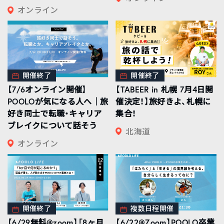
オンライン
開催終了
開催終了
【7/6オンライン開催】
【TABEER in 札幌 7月4日開
POOLOが気になる人へ｜旅
催決定！】旅好きよ、札幌に
好き同士で転職・キャリア
集合！
ブレイクについて話そう
北海道
オンライン
開催終了
複数日程開催
【6/29無料@zoom】「8ヶ月
【6/22@Zoom】POOLO卒業