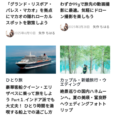
「グランド・リスボア・
わずか99gで旅先の動画撮
パレス・マカオ」を拠点
影に最適。気軽にドロー
にマカオの隠れローカル
ン撮影を楽しもう
スポットを散策しよう
2025年2月28日
矢作 ちはる
2025年6月10日
矢作 ちはる
ひとり旅
カップル・新婚旅行・ウ
エディング
豪華客船クイーン・エリ
絶景巡りの国内ハネムー
ザベスに乗って旅をしよ
ンへ。夏の美瑛・富良野
う Part１.インドア派でも
へウェディングフォトト
大丈夫！ ひとり時間を満
リップ
喫する船上での過ごし方