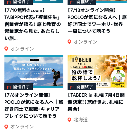
開催終了
開催終了
【7/10無料@zoom】
【7/13オンライン開催】
TABIPPO代表×「複業先生」
POOLOが気になる人へ｜旅
創業者が語る！ 旅と教育の
好き同士でワーホリ・世界
起業家から見た、あたらし
一周について話そう
い旅...
オンライン
オンライン
開催終了
開催終了
【7/6オンライン開催】
【TABEER in 札幌 7月4日開
POOLOが気になる人へ｜旅
催決定！】旅好きよ、札幌に
好き同士で転職・キャリア
集合！
ブレイクについて話そう
北海道
オンライン