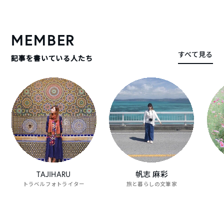
TABIPPOがオススメする旅の動画をピックアップしました。
MEMBER
すべて見る
記事を書いている人たち
旅する女子コンテストグランプリによる、オホ
観光リー
ーツク紋別旅行
します
動画一覧を見る
TAJIHARU
帆志 麻彩
トラベルフォトライター
旅と暮らしの文筆家