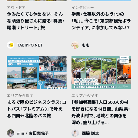
アウトドア
インタビュー
休みたくても休めない。そん
学業・仕事以外のもう1つの
な頑張り屋さんに贈る「群馬・
「軸」。今こそ「東京都観光ボラ
尾瀬リトリート」旅
ンティア」に参加してみない？
TABIPPO.NET
もも
エリアから探す
エリアから探す
まるで陸のビジネスクラス！コ
【参加者募集】人口500人の村
トバス「プレミアム3」で叶え
を好きになる14日間。山梨県・
る四国↔︎北陸のバス旅
丹波山村で、地域との関係を
深め、盛り上げる...
miii / 吉田実佐子
西脇 謙志