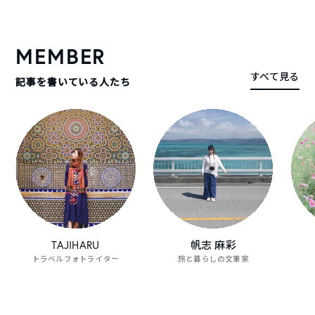
TABIPPOがオススメする旅の動画をピックアップしました。
MEMBER
すべて見る
記事を書いている人たち
旅する
観光リーダー養成スクール POOLO​ NEXT 開講
ーツク
します！
動画一覧を見る
TAJIHARU
帆志 麻彩
トラベルフォトライター
旅と暮らしの文筆家