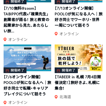
開催終了
開催終了
【7/10無料@zoom】
【7/13オンライン開催】
TABIPPO代表×「複業先生」
POOLOが気になる人へ｜旅
創業者が語る！ 旅と教育の
好き同士でワーホリ・世界
起業家から見た、あたらし
一周について話そう
い旅...
オンライン
オンライン
開催終了
開催終了
【7/6オンライン開催】
【TABEER in 札幌 7月4日開
POOLOが気になる人へ｜旅
催決定！】旅好きよ、札幌に
好き同士で転職・キャリア
集合！
ブレイクについて話そう
北海道
オンライン