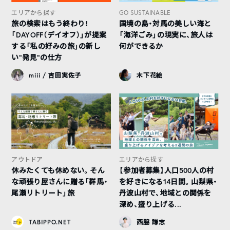
エリアから探す
GO SUSTAINABLE
旅の検索はもう終わり！
国境の島・対馬の美しい海と
「DAYOFF（デイオフ）」が提案
「海洋ごみ」の現実に、旅人は
する「私の好みの旅」の新し
何ができるか
い“発見”の仕方
miii / 吉田実佐子
木下花絵
アウトドア
エリアから探す
休みたくても休めない。そん
【参加者募集】人口500人の村
な頑張り屋さんに贈る「群馬・
を好きになる14日間。山梨県・
尾瀬リトリート」旅
丹波山村で、地域との関係を
深め、盛り上げる...
TABIPPO.NET
西脇 謙志