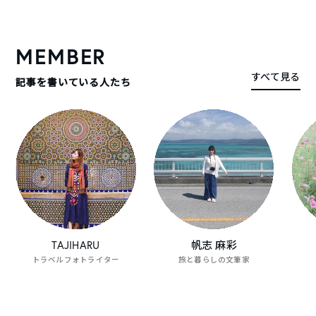
TABIPPOがオススメする旅の動画をピックアップしました。
MEMBER
すべて見る
記事を書いている人たち
旅する女子コンテストグランプリによる、オホ
【SAN
ーツク紋別旅行
の旅業
動画一覧を見る
TAJIHARU
帆志 麻彩
トラベルフォトライター
旅と暮らしの文筆家