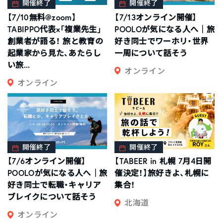
開催終了
開催終了
【7/10無料@zoom】
【7/13オンライン開催】
TABIPPO代表×「複業先生」
POOLOが気になる人へ｜旅
創業者が語る！ 旅と教育の
好き同士でワーホリ・世界
起業家から見た、あたらし
一周について話そう
い旅...
オンライン
オンライン
開催終了
開催終了
【7/6オンライン開催】
【TABEER in 札幌 7月4日開
POOLOが気になる人へ｜旅
催決定！】旅好きよ、札幌に
好き同士で転職・キャリア
集合！
ブレイクについて話そう
北海道
オンライン