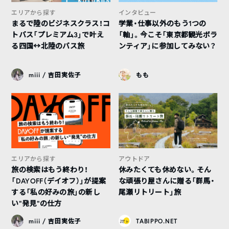
エリアから探す
インタビュー
まるで陸のビジネスクラス！コ
学業・仕事以外のもう1つの
トバス「プレミアム3」で叶え
「軸」。今こそ「東京都観光ボラ
る四国↔︎北陸のバス旅
ンティア」に参加してみない？
miii / 吉田実佐子
もも
エリアから探す
アウトドア
旅の検索はもう終わり！
休みたくても休めない。そん
「DAYOFF（デイオフ）」が提案
な頑張り屋さんに贈る「群馬・
する「私の好みの旅」の新し
尾瀬リトリート」旅
い“発見”の仕方
miii / 吉田実佐子
TABIPPO.NET