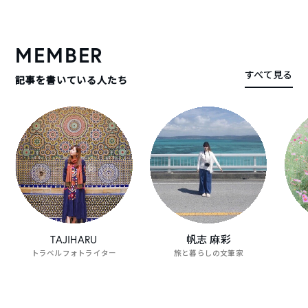
TABIPPOがオススメする旅の動画をピックアップしました。
MEMBER
すべて見る
記事を書いている人たち
旅する女子コンテストグランプリによる、オホ
【SAN
ーツク紋別旅行
の旅業
動画一覧を見る
TAJIHARU
帆志 麻彩
トラベルフォトライター
旅と暮らしの文筆家