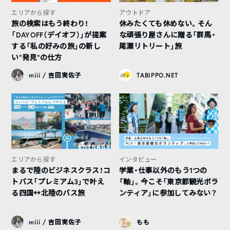
エリアから探す
アウトドア
旅の検索はもう終わり！
休みたくても休めない。そん
「DAYOFF（デイオフ）」が提案
な頑張り屋さんに贈る「群馬・
する「私の好みの旅」の新し
尾瀬リトリート」旅
い“発見”の仕方
miii / 吉田実佐子
TABIPPO.NET
エリアから探す
インタビュー
まるで陸のビジネスクラス！コ
学業・仕事以外のもう1つの
トバス「プレミアム3」で叶え
「軸」。今こそ「東京都観光ボラ
る四国↔︎北陸のバス旅
ンティア」に参加してみない？
miii / 吉田実佐子
もも