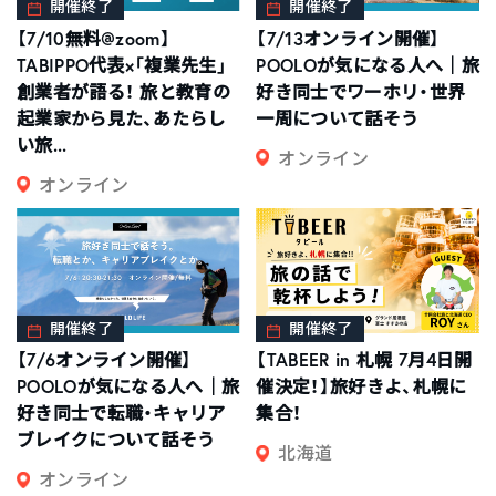
開催終了
開催終了
【7/10無料@zoom】
【7/13オンライン開催】
TABIPPO代表×「複業先生」
POOLOが気になる人へ｜旅
創業者が語る！ 旅と教育の
好き同士でワーホリ・世界
起業家から見た、あたらし
一周について話そう
い旅...
オンライン
オンライン
開催終了
開催終了
【7/6オンライン開催】
【TABEER in 札幌 7月4日開
POOLOが気になる人へ｜旅
催決定！】旅好きよ、札幌に
好き同士で転職・キャリア
集合！
ブレイクについて話そう
北海道
オンライン