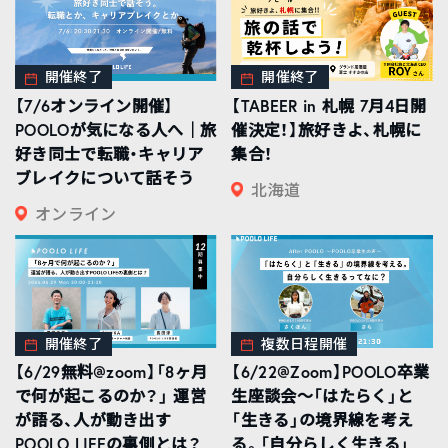
開催終了
開催終了
【7/6オンライン開催】
【TABEER in 札幌 7月4日開
POOLOが気になる人へ｜旅
催決定！】旅好きよ、札幌に
好き同士で転職・キャリア
集合！
ブレイクについて話そう
北海道
オンライン
開催終了
複数日程開催
【6/29無料@zoom】「8ヶ月
【6/22@Zoom】POOLO卒業
で何が起こるのか？」 運営
生座談会〜「はたらく」と
が語る、人が動き出す
「生きる」の境界線を考え
POOLO LIFEの裏側とは？
る。「自分らしく生きる」