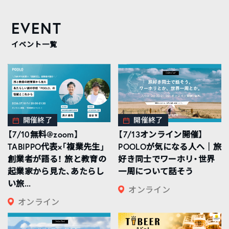
EVENT
イベント一覧
開催終了
開催終了
【7/10無料@zoom】
【7/13オンライン開催】
TABIPPO代表×「複業先生」
POOLOが気になる人へ｜旅
創業者が語る！ 旅と教育の
好き同士でワーホリ・世界
起業家から見た、あたらし
一周について話そう
い旅...
オンライン
オンライン