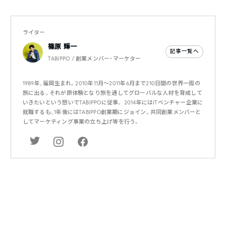
ライター
篠原 輝一
記事一覧へ
TABIPPO / 創業メンバー・マーケター
1989年、福岡生まれ。2010年11月〜2011年6月まで210日間の世界一周の
旅に出る。それが原体験となり旅を通してグローバルな人材を育成して
いきたいという想いでTABIPPOに従事。 2014年にはITベンチャー企業に
就職するも、1年後にはTABIPPO創業期にジョイン。共同創業メンバーと
してマーケティング事業の立ち上げ等を行う。