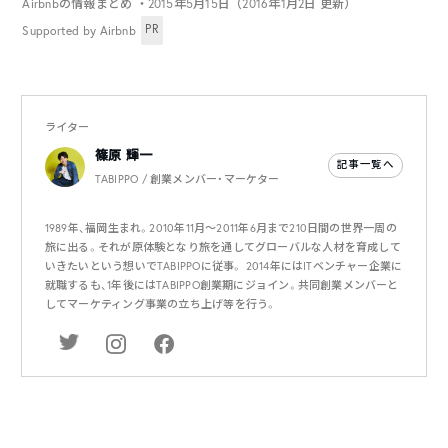
Airbnbの情報まとめ
・2015年5月15日（2016年1月2日 更新）
PR
Supported by Airbnb
ライター
篠原 輝一
記事一覧へ
TABIPPO / 創業メンバー・マーケター
1989年、福岡生まれ。2010年11月〜2011年6月まで210日間の世界一周の
旅に出る。それが原体験となり旅を通してグローバルな人材を育成して
いきたいという想いでTABIPPOに従事。 2014年にはITベンチャー企業に
就職するも、1年後にはTABIPPO創業期にジョイン。共同創業メンバーと
してマーケティング事業の立ち上げ等を行う。