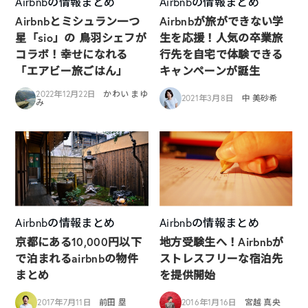
Airbnbの情報まとめ
Airbnbの情報まとめ
Airbnbとミシュラン一つ
Airbnbが旅ができない学
星「sio」の 鳥羽シェフが
生を応援！人気の卒業旅
コラボ！幸せになれる
行先を自宅で体験できる
「エアビー旅ごはん」
キャンペーンが誕生
2022年12月22日
かわい まゆ
2021年3月8日
中 美砂希
み
Airbnbの情報まとめ
Airbnbの情報まとめ
京都にある10,000円以下
地方受験生へ！Airbnbが
で泊まれるairbnbの物件
ストレスフリーな宿泊先
まとめ
を提供開始
2017年7月11日
前田 塁
2016年1月16日
宮越 真央