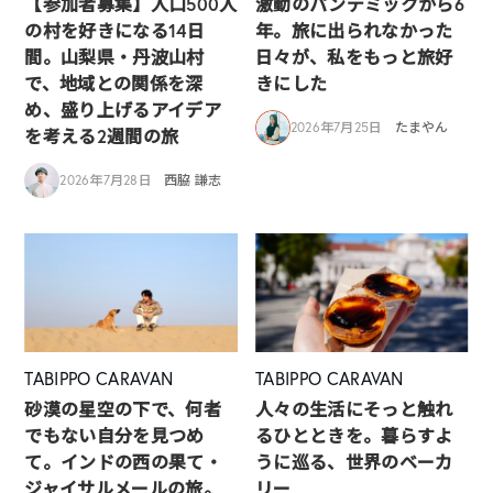
【参加者募集】人口500人
激動のパンデミックから6
の村を好きになる14日
年。旅に出られなかった
間。山梨県・丹波山村
日々が、私をもっと旅好
で、地域との関係を深
きにした
め、盛り上げるアイデア
2026年7月25日
たまやん
を考える2週間の旅
2026年7月28日
西脇 謙志
TABIPPO CARAVAN
TABIPPO CARAVAN
砂漠の星空の下で、何者
人々の生活にそっと触れ
でもない自分を見つめ
るひとときを。暮らすよ
て。インドの西の果て・
うに巡る、世界のベーカ
ジャイサルメールの旅。
リー