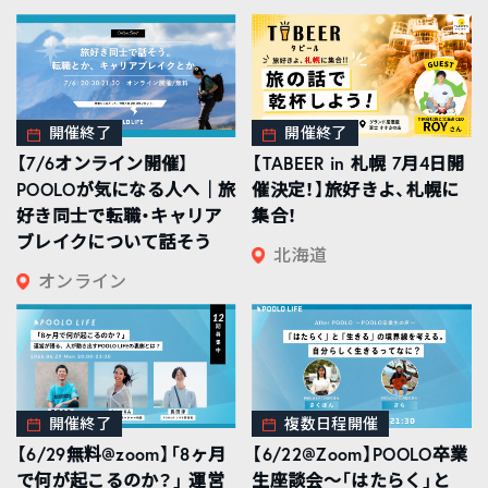
開催終了
開催終了
【7/6オンライン開催】
【TABEER in 札幌 7月4日開
POOLOが気になる人へ｜旅
催決定！】旅好きよ、札幌に
好き同士で転職・キャリア
集合！
ブレイクについて話そう
北海道
オンライン
開催終了
複数日程開催
【6/29無料@zoom】「8ヶ月
【6/22@Zoom】POOLO卒業
で何が起こるのか？」 運営
生座談会〜「はたらく」と