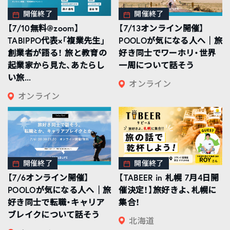
開催終了
開催終了
【7/10無料@zoom】
【7/13オンライン開催】
TABIPPO代表×「複業先生」
POOLOが気になる人へ｜旅
創業者が語る！ 旅と教育の
好き同士でワーホリ・世界
起業家から見た、あたらし
一周について話そう
い旅...
オンライン
オンライン
開催終了
開催終了
【7/6オンライン開催】
【TABEER in 札幌 7月4日開
POOLOが気になる人へ｜旅
催決定！】旅好きよ、札幌に
好き同士で転職・キャリア
集合！
ブレイクについて話そう
北海道