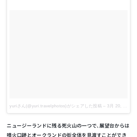
yuriさん(@yuri.travelphotos)がシェアした投稿
–
3月 20, 2018 at 1:37午後 PDT
ニュージーランドに残る死火山の一つで、展望台からは
噴火口跡とオークランドの街全体を見渡すことができ