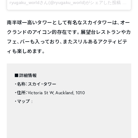
ryugaku_worldさん(@ryugaku_world)がシェアした投稿
–
3月 2
南半球一高いタワーとして有名なスカイタワーは、オー
クランドのアイコン的存在です。展望台レストランやカ
フェ、バーも入っており、またスリルあるアクティビテ
ィも楽しめます。
■詳細情報
・名称：スカイ・タワー
・住所：Victoria St W, Auckland, 1010
・マップ :