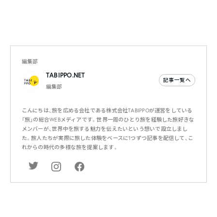
編集部
TABIPPO.NET
記事一覧へ
編集部
こんにちは、旅を広める会社である株式会社TABIPPOが運営をしている
「旅」の総合WEBメディアです。世界一周のひとり旅を経験した旅好きな
メンバーが、世界中を旅する魅力を伝えたいという想いで設立しまし
た。旅人たちが実際に旅した体験をベースに1つずつ記事を配信して、こ
れからの時代の多様な旅を提案します。