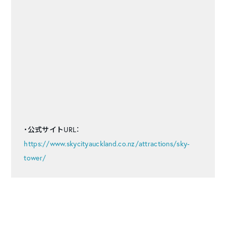
・公式サイトURL：
https://www.skycityauckland.co.nz/attractions/sky-
tower/