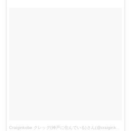
Craiginkobe クレッグ(神戸に住んでいる)さん(@craiginkobe)がシェアした投稿