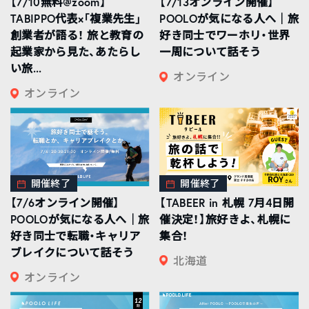
【7/10無料@zoom】
【7/13オンライン開催】
TABIPPO代表×「複業先生」
POOLOが気になる人へ｜旅
創業者が語る！ 旅と教育の
好き同士でワーホリ・世界
起業家から見た、あたらし
一周について話そう
い旅...
オンライン
オンライン
開催終了
開催終了
【7/6オンライン開催】
【TABEER in 札幌 7月4日開
POOLOが気になる人へ｜旅
催決定！】旅好きよ、札幌に
好き同士で転職・キャリア
集合！
ブレイクについて話そう
北海道
オンライン