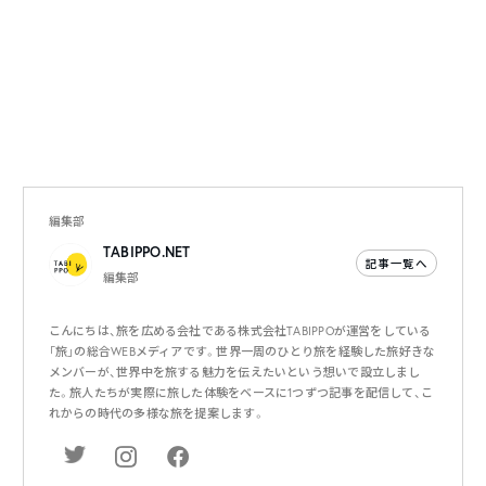
編集部
TABIPPO.NET
記事一覧へ
編集部
こんにちは、旅を広める会社である株式会社TABIPPOが運営をしている
「旅」の総合WEBメディアです。世界一周のひとり旅を経験した旅好きな
メンバーが、世界中を旅する魅力を伝えたいという想いで設立しまし
た。旅人たちが実際に旅した体験をベースに1つずつ記事を配信して、こ
れからの時代の多様な旅を提案します。