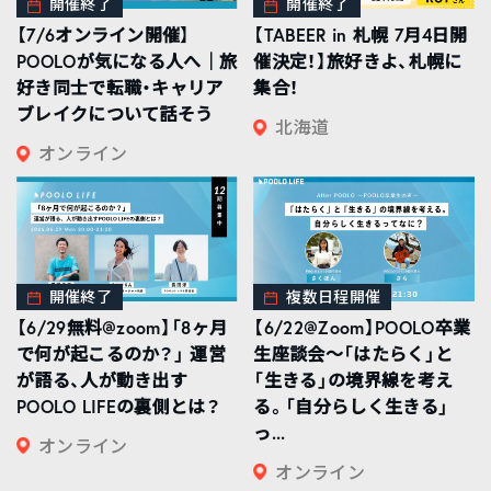
開催終了
開催終了
【7/6オンライン開催】
【TABEER in 札幌 7月4日開
POOLOが気になる人へ｜旅
催決定！】旅好きよ、札幌に
好き同士で転職・キャリア
集合！
ブレイクについて話そう
北海道
オンライン
開催終了
複数日程開催
【6/29無料@zoom】「8ヶ月
【6/22@Zoom】POOLO卒業
で何が起こるのか？」 運営
生座談会〜「はたらく」と
が語る、人が動き出す
「生きる」の境界線を考え
POOLO LIFEの裏側とは？
る。「自分らしく生きる」
っ...
オンライン
オンライン