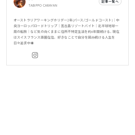
記事一覧へ
TABIPPO CARAVAN
オーストラリアワーキングホリデー2年(パース/ゴールドコースト)｜中
央ヨーロッパロードトリップ｜宮古島リゾートバイト｜北半球地球一
周の船旅｜など気の向くままに住所不特定生活を約6年間続ける。現在
はスイスフランス語圏在住。 好きなことで自分を囲み続ける人生を
日々追求中☀️