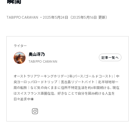
瞬間
TABIPPO CARAVAN
・2025年5月24日（2025年5月16日 更新）
ライター
奥山冴乃
記事一覧へ
TABIPPO CARAVAN
オーストラリアワーキングホリデー2年(パース/ゴールドコースト)｜中
央ヨーロッパロードトリップ｜宮古島リゾートバイト｜北半球地球一
周の船旅｜など気の向くままに住所不特定生活を約6年間続ける。現在
はスイスフランス語圏在住。 好きなことで自分を囲み続ける人生を
日々追求中☀️