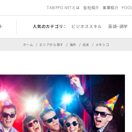
TABIPPO.NETとは
会社紹介
事業紹介
POO
ト
人気のカテゴリ：
ビジネススキル
英語・語学
ホーム
エリアから探す
海外
北米
メキシコ