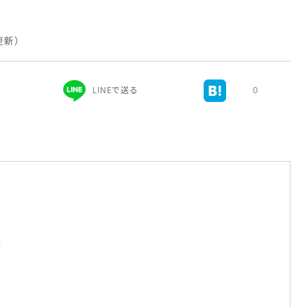
 更新）
LINEで送る
0
ー