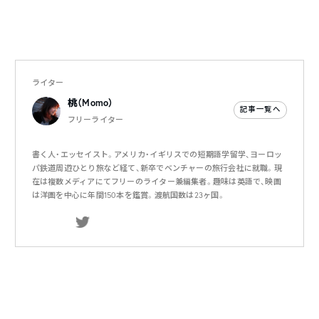
ライター
桃（Momo）
記事一覧へ
フリーライター
書く人・エッセイスト。アメリカ・イギリスでの短期語学留学、ヨーロッ
パ鉄道周遊ひとり旅など経て、新卒でベンチャーの旅行会社に就職。現
在は複数メディアにてフリーのライター兼編集者。趣味は英語で、映画
は洋画を中心に年間150本を鑑賞。渡航国数は23ヶ国。