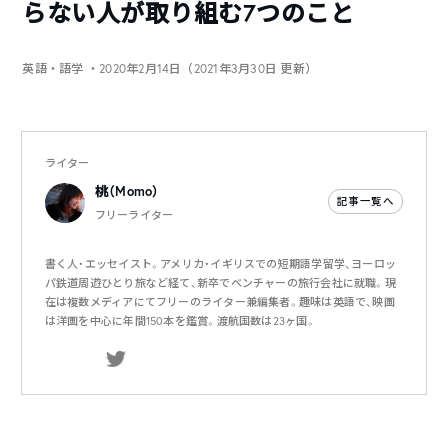
らない人が取り組む7つのこと
英語・語学
・2020年2月14日（2021年3月30日 更新）
ライター
桃（Momo）
記事一覧へ
フリーライター
書く人・エッセイスト。アメリカ・イギリスでの短期語学留学、ヨーロッ
パ鉄道周遊ひとり旅など経て、新卒でベンチャーの旅行会社に就職。現
在は複数メディアにてフリーのライター兼編集者。趣味は英語で、映画
は洋画を中心に年間150本を鑑賞。渡航国数は23ヶ国。