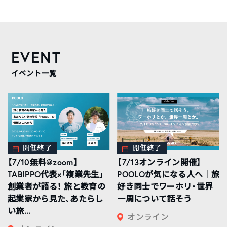
EVENT
イベント一覧
開催終了
開催終了
【7/10無料@zoom】
【7/13オンライン開催】
TABIPPO代表×「複業先生」
POOLOが気になる人へ｜旅
創業者が語る！ 旅と教育の
好き同士でワーホリ・世界
起業家から見た、あたらし
一周について話そう
い旅...
オンライン