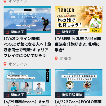
オンライン
開催終了
開催終了
【7/6オンライン開催】
【TABEER in 札幌 7月4日開
POOLOが気になる人へ｜旅
催決定！】旅好きよ、札幌に
好き同士で転職・キャリア
集合！
ブレイクについて話そう
北海道
オンライン
開催終了
複数日程開催
【6/29無料@zoom】「8ヶ月
【6/22@Zoom】POOLO卒業