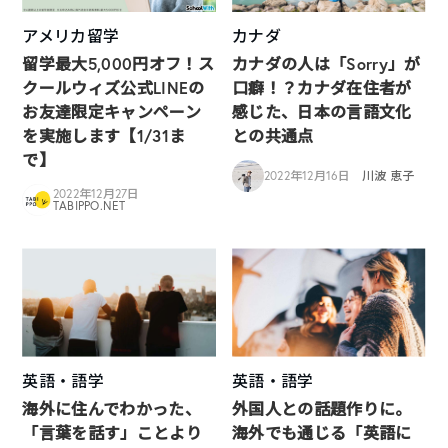
アメリカ留学
カナダ
留学最大5,000円オフ！ス
カナダの人は「Sorry」が
クールウィズ公式LINEの
口癖！？カナダ在住者が
お友達限定キャンペーン
感じた、日本の言語文化
を実施します【1/31ま
との共通点
で】
2022年12月16日
川波 恵子
2022年12月27日
TABIPPO.NET
英語・語学
英語・語学
海外に住んでわかった、
外国人との話題作りに。
「言葉を話す」ことより
海外でも通じる「英語に