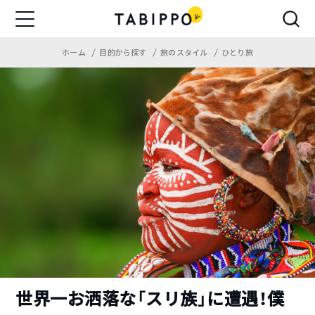
ホーム
目的から探す
旅のスタイル
ひとり旅
世界一お洒落な「スリ族」に遭遇！僕