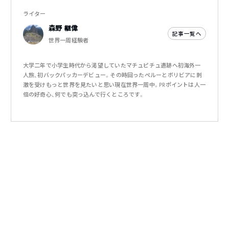
ライター
森野 継偉
記事一覧へ
世界一周経験者
大学二年で小学生時代から渇望していたマチュピチュ遺跡へ初海外一
人旅、初バックパッカーデビュー。その時回ったペルーとボリビアに刺
激を受けもっと世界を見たいと思い現在世界一周中。PRポイントは人一
倍の好奇心、何でも突っ込んで行くところです。