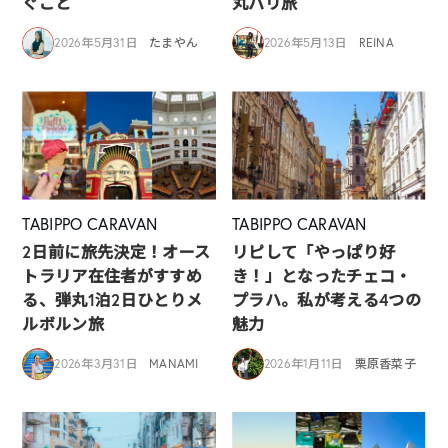
ぐこと
丸パリ旅
2026年5月31日
たまやん
2026年5月13日
REINA
TABIPPO CARAVAN
TABIPPO CARAVAN
2日前に旅先決定！オース
リピして「やっぱり好
トラリア在住者がすすめ
き！」となったチェコ・
る、弾丸1泊2日ひとりメ
プラハ。私が考える4つの
ルボルン旅
魅力
2026年3月31日
MANAMI
2026年1月11日
栗原香菜子