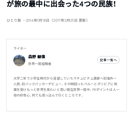
が旅の最中に出会った4つの民族！
ひとり旅
・2016年1月18日（2017年3月25日 更新）
ライター
森野 継偉
記事一覧へ
世界一周経験者
大学二年で小学生時代から渇望していたマチュピチュ遺跡へ初海外一
人旅、初バックパッカーデビュー。その時回ったペルーとボリビアに刺
激を受けもっと世界を見たいと思い現在世界一周中。PRポイントは人一
倍の好奇心、何でも突っ込んで行くところです。