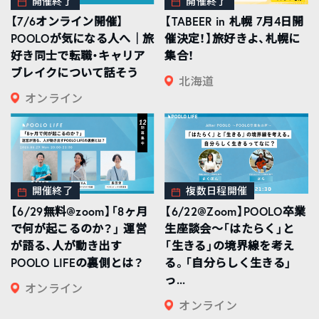
開催終了
開催終了
【7/6オンライン開催】
【TABEER in 札幌 7月4日開
POOLOが気になる人へ｜旅
催決定！】旅好きよ、札幌に
好き同士で転職・キャリア
集合！
ブレイクについて話そう
北海道
オンライン
開催終了
複数日程開催
【6/29無料@zoom】「8ヶ月
【6/22@Zoom】POOLO卒業
で何が起こるのか？」 運営
生座談会〜「はたらく」と
が語る、人が動き出す
「生きる」の境界線を考え
POOLO LIFEの裏側とは？
る。「自分らしく生きる」
っ...
オンライン
オンライン