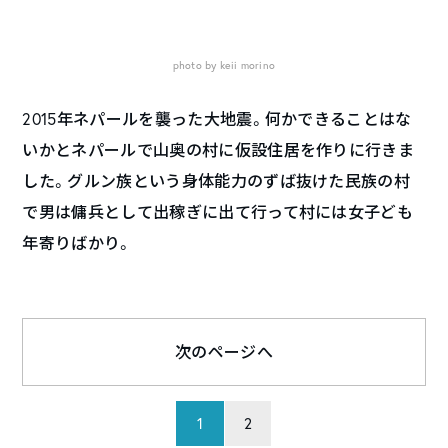
photo by keii morino
2015年ネパールを襲った大地震。何かできることはな
いかとネパールで山奥の村に仮設住居を作りに行きま
した。グルン族という身体能力のずば抜けた民族の村
で男は傭兵として出稼ぎに出て行って村には女子ども
年寄りばかり。
次のページへ
1
2