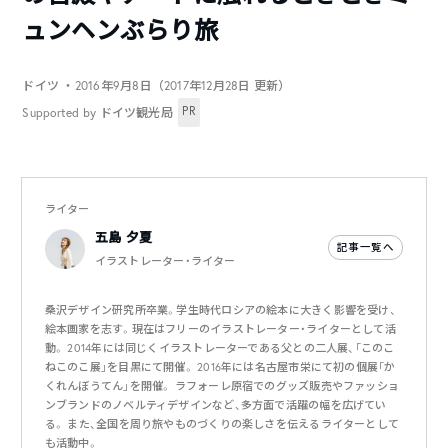
ュンヘンぶらり旅
ドイツ
・2016年9月8日（2017年12月28日 更新）
PR
Supported by ドイツ観光局
ライター
五島 夕夏
記事一覧へ
イラストレーター・ライター
桑沢デザイン研究所卒業。学生時代ロシアの絵本に大きく影響を受け、
絵本画家を志す。現在はフリーのイラストレーター・ライターとして活
動。 2014年には同じくイラストレーターである父との二人展、「このこ
ねこのこ展」を目黒にて開催。 2016年には名古屋市栄にて初の個展「か
くれんぼうてん」を開催。 ラフォーレ原宿でのグッズ販売やファッショ
ンブランドのノベルティデザインなど、多方面で活躍の幅を広げてい
る。 また、全国を周り旅やものづくりの楽しさを伝えるライターとして
も活動中。