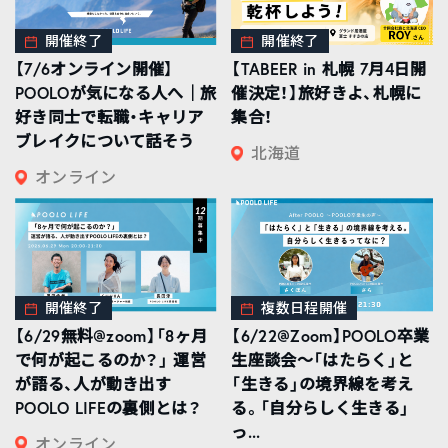
開催終了
開催終了
【7/6オンライン開催】
【TABEER in 札幌 7月4日開
POOLOが気になる人へ｜旅
催決定！】旅好きよ、札幌に
好き同士で転職・キャリア
集合！
ブレイクについて話そう
北海道
オンライン
開催終了
複数日程開催
【6/29無料@zoom】「8ヶ月
【6/22@Zoom】POOLO卒業
で何が起こるのか？」 運営
生座談会〜「はたらく」と
が語る、人が動き出す
「生きる」の境界線を考え
POOLO LIFEの裏側とは？
る。「自分らしく生きる」
っ...
オンライン