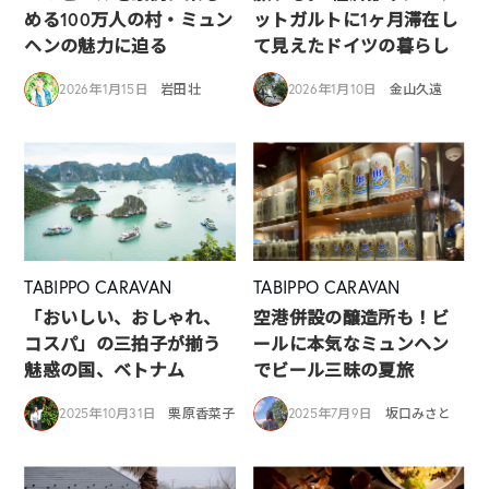
める100万人の村・ミュン
ットガルトに1ヶ月滞在し
ヘンの魅力に迫る
て見えたドイツの暮らし
2026年1月15日
岩田壮
2026年1月10日
金山久遠
TABIPPO CARAVAN
TABIPPO CARAVAN
「おいしい、おしゃれ、
空港併設の醸造所も！ビ
コスパ」の三拍子が揃う
ールに本気なミュンヘン
魅惑の国、ベトナム
でビール三昧の夏旅
2025年10月31日
栗原香菜子
2025年7月9日
坂口みさと