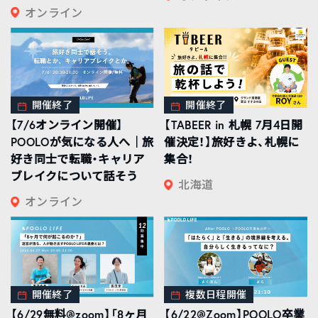
オンライン
開催終了
開催終了
【7/6オンライン開催】
【TABEER in 札幌 7月4日開
POOLOが気になる人へ｜旅
催決定！】旅好きよ、札幌に
好き同士で転職・キャリア
集合！
ブレイクについて話そう
北海道
オンライン
開催終了
複数日程開催
【6/29無料@zoom】「8ヶ月
【6/22@Zoom】POOLO卒業