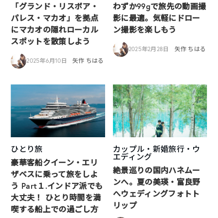
「グランド・リスボア・
わずか99gで旅先の動画撮
パレス・マカオ」を拠点
影に最適。気軽にドロー
にマカオの隠れローカル
ン撮影を楽しもう
スポットを散策しよう
2025年2月28日
矢作 ちはる
2025年6月10日
矢作 ちはる
ひとり旅
カップル・新婚旅行・ウ
エディング
豪華客船クイーン・エリ
絶景巡りの国内ハネムー
ザベスに乗って旅をしよ
ンへ。夏の美瑛・富良野
う Part１.インドア派でも
へウェディングフォトト
大丈夫！ ひとり時間を満
リップ
喫する船上での過ごし方