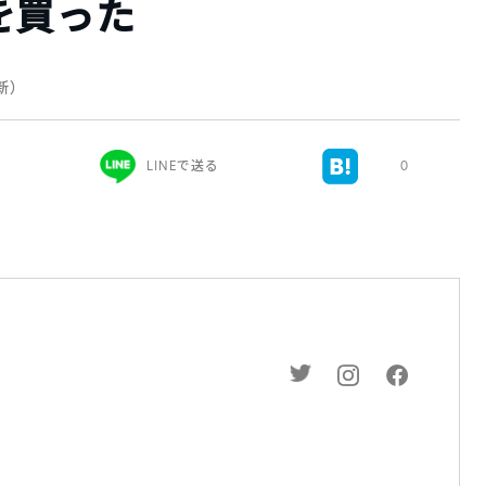
を買った
更新）
LINEで送る
0