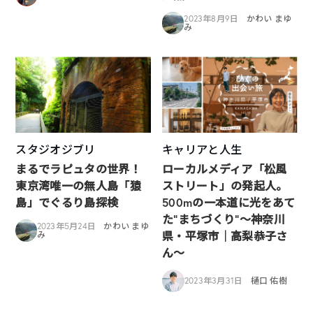
2023年8月9日
かわい まゆ
み
スタジオジブリ
キャリアと人生
まるでラピュタの世界！
ローカルメディア「松風
東京湾唯一の無人島「猿
ストリート」の発起人。
島」でぐるり島探検
500mの一本道に光をあて
た”まちづくり”〜神奈川
2023年5月24日
かわい まゆ
県・平塚市｜高梨恭子さ
み
ん〜
2023年3月31日
樋口 佑樹