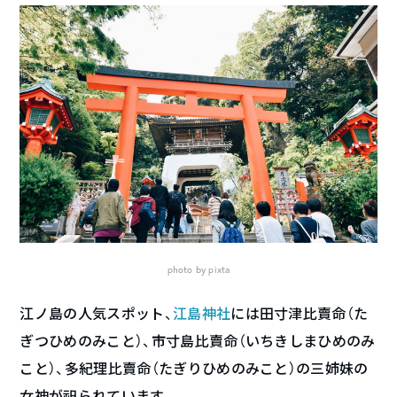
photo by pixta
江ノ島の人気スポット、
江島神社
には田寸津比賣命（た
ぎつひめのみこと）、市寸島比賣命（いちきしまひめのみ
こと）、多紀理比賣命（たぎりひめのみこと）の三姉妹の
女神が祀られています。