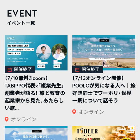
EVENT
イベント一覧
開催終了
開催終了
【7/10無料@zoom】
【7/13オンライン開催】
TABIPPO代表×「複業先生」
POOLOが気になる人へ｜旅
創業者が語る！ 旅と教育の
好き同士でワーホリ・世界
起業家から見た、あたらし
一周について話そう
い旅...
オンライン
オンライン