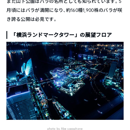
また山下公園はバラの名所としても知られています。5
月頃にはバラが満開になり、約160種1,900株のバラが咲
き誇る公開は必見です。
「横浜ランドマークタワー」の展望フロア
photo by Abe saxophone