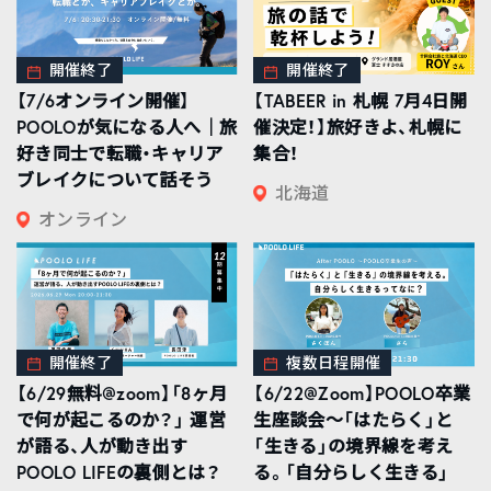
開催終了
開催終了
【7/6オンライン開催】
【TABEER in 札幌 7月4日開
POOLOが気になる人へ｜旅
催決定！】旅好きよ、札幌に
好き同士で転職・キャリア
集合！
ブレイクについて話そう
北海道
オンライン
開催終了
複数日程開催
【6/29無料@zoom】「8ヶ月
【6/22@Zoom】POOLO卒業
で何が起こるのか？」 運営
生座談会〜「はたらく」と
が語る、人が動き出す
「生きる」の境界線を考え
POOLO LIFEの裏側とは？
る。「自分らしく生きる」