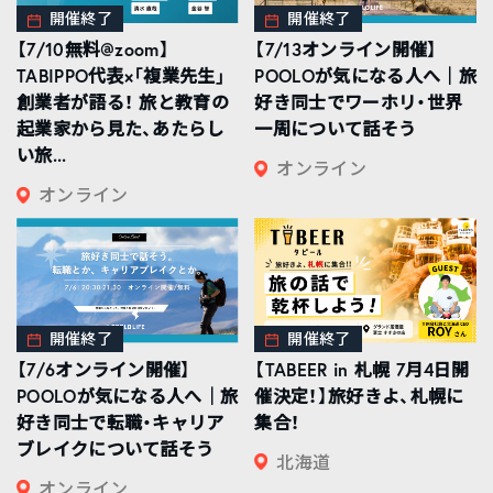
開催終了
開催終了
【7/10無料@zoom】
【7/13オンライン開催】
TABIPPO代表×「複業先生」
POOLOが気になる人へ｜旅
創業者が語る！ 旅と教育の
好き同士でワーホリ・世界
起業家から見た、あたらし
一周について話そう
い旅...
オンライン
オンライン
開催終了
開催終了
【7/6オンライン開催】
【TABEER in 札幌 7月4日開
POOLOが気になる人へ｜旅
催決定！】旅好きよ、札幌に
好き同士で転職・キャリア
集合！
ブレイクについて話そう
北海道
オンライン