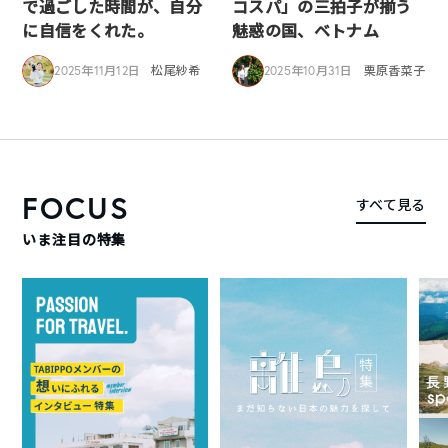
で過ごした時間が、自分
コスパ」の三拍子が揃う
に自信をくれた。
魅惑の国、ベトナム
2025年11月12日
松尾紗希
2025年10月31日
栗原香菜子
FOCUS
すべて見る
いま注目の特集