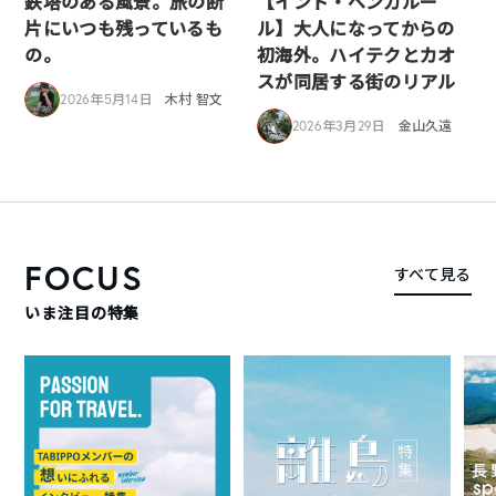
鉄塔のある風景。旅の断
【インド・ベンガルー
片にいつも残っているも
ル】大人になってからの
の。
初海外。ハイテクとカオ
スが同居する街のリアル
2026年5月14日
木村 智文
2026年3月29日
金山久遠
FOCUS
すべて見る
いま注目の特集