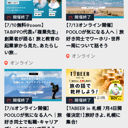
開催終了
開催終了
【7/10無料@zoom】
【7/13オンライン開催】
TABIPPO代表×「複業先生」
POOLOが気になる人へ｜旅
創業者が語る！ 旅と教育の
好き同士でワーホリ・世界
起業家から見た、あたらし
一周について話そう
い旅...
オンライン
オンライン
開催終了
開催終了
【7/6オンライン開催】
【TABEER in 札幌 7月4日開
POOLOが気になる人へ｜旅
催決定！】旅好きよ、札幌に
好き同士で転職・キャリア
集合！