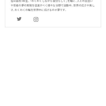
在は高校3年生。「わくわくしながら自分らしく」を軸に、人との出会い
や若者の夢の実現を促進すべく様々な分野で活動中。世界の広さや美し
さ、わくわくの輪を世界中に広げるのが夢です。