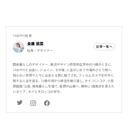
TABIPPO社員
金邉 茄菜
記事一覧へ
社員 / デザイナー
田舎暮らしのデザイナー。桑沢デザイン研究所在学中の19歳のときに
TABIPPOと出会い、ジョイン。その後、人生はじめての海外ひとり旅へ。
知らない世界や人々に出会える旅に魅了され、フィルムカメラを片手に
旅する人生を送る。22歳の頃から移住を繰り返し、タイ/バンコク、小笠
原諸島/父島、湘南暮らしを経て、長野の山奥へ。数年に1度拠点を変えた
いタイプ。タイとモロッコが好き。