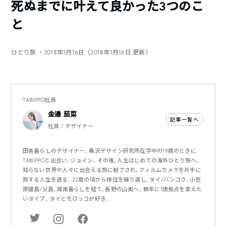
死ぬまでに叶えて良かった3つのこ
と
ひとり旅
・2018年1月16日（2018年1月16日 更新）
TABIPPO社員
金邉 茄菜
記事一覧へ
社員 / デザイナー
田舎暮らしのデザイナー。桑沢デザイン研究所在学中の19歳のときに
TABIPPOと出会い、ジョイン。その後、人生はじめての海外ひとり旅へ。
知らない世界や人々に出会える旅に魅了され、フィルムカメラを片手に
旅する人生を送る。22歳の頃から移住を繰り返し、タイ/バンコク、小笠
原諸島/父島、湘南暮らしを経て、長野の山奥へ。数年に1度拠点を変えた
いタイプ。タイとモロッコが好き。