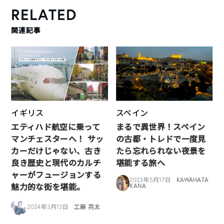
RELATED
関連記事
イギリス
スペイン
エティハド航空に乗って
まるで異世界！スペイン
マンチェスターへ！ サッ
の古都・トレドで一度見
カーだけじゃない、古き
たら忘れられない夜景を
良き歴史と現代のカルチ
堪能する旅へ
ャーがフュージョンする
2023年5月17日
KAWAHATA
魅力的な街を堪能。
KANA
2024年3月12日
工藤 亮太