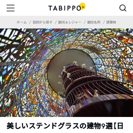
ホーム
目的から探す
観光＆レジャー
観光名所
建築物
美しいステンドグラスの建物9選【日