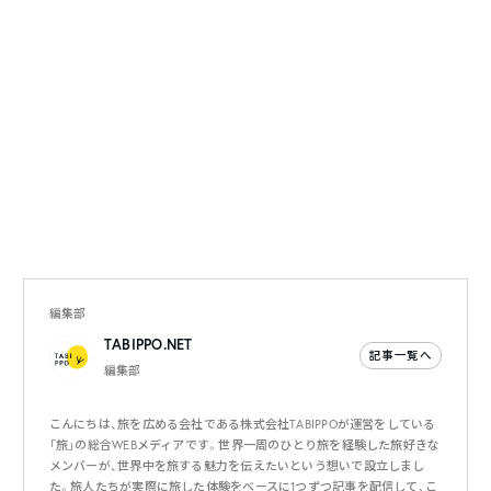
編集部
TABIPPO.NET
記事一覧へ
編集部
こんにちは、旅を広める会社である株式会社TABIPPOが運営をしている
「旅」の総合WEBメディアです。世界一周のひとり旅を経験した旅好きな
メンバーが、世界中を旅する魅力を伝えたいという想いで設立しまし
た。旅人たちが実際に旅した体験をベースに1つずつ記事を配信して、こ