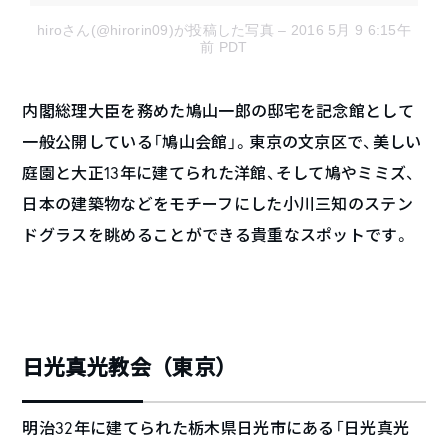
hiroさん(@hirorin09)が投稿した写真
– 2016 5月 9 6:15午
前 PDT
内閣総理大臣を務めた鳩山一郎の邸宅を記念館として
一般公開している「鳩山会館」。東京の文京区で、美しい
庭園と大正13年に建てられた洋館、そして鳩やミミズ、
日本の建築物などをモチーフにした小川三知のステン
ドグラスを眺めることができる貴重なスポットです。
日光真光教会（東京）
明治32年に建てられた栃木県日光市にある「日光真光