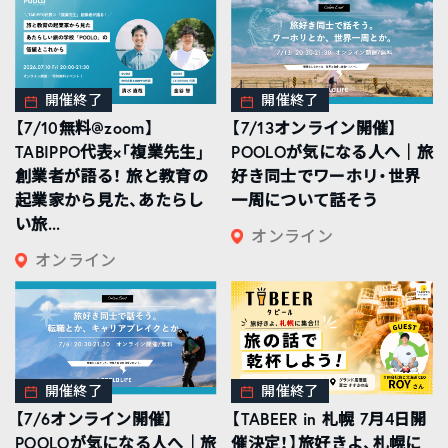
開催終了
開催終了
【7/10無料@zoom】
【7/13オンライン開催】
TABIPPO代表×「複業先生」
POOLOが気になる人へ｜旅
創業者が語る！ 旅と教育の
好き同士でワーホリ・世界
起業家から見た、あたらし
一周について話そう
い旅...
オンライン
オンライン
開催終了
開催終了
【7/6オンライン開催】
【TABEER in 札幌 7月4日開
POOLOが気になる人へ｜旅
催決定！】旅好きよ、札幌に