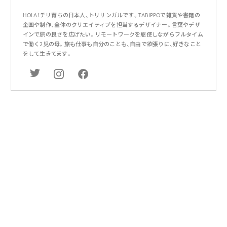
HOLA！チリ育ちの日本人、トリリンガルです。TABIPPOで雑貨や書籍の
企画や制作、全体のクリエイティブを担当するデザイナー。言葉やデザ
インで旅の良さを広げたい。リモートワークを駆使しながらフルタイム
で働く2児の母。旅も仕事も自分のことも、自由で欲張りに、好きなこと
をして生きてます。