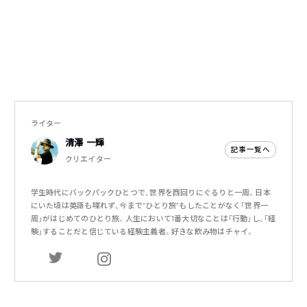
ライター
清澤 一輝
記事一覧へ
クリエイター
学生時代にバックパックひとつで、世界を西回りにぐるりと一周。日本
にいた頃は英語も喋れず、今まで”ひとり旅”もしたことがなく「世界一
周」がはじめてのひとり旅。人生において1番大切なことは「行動」し、「経
験」することだと信じている経験主義者。好きな飲み物はチャイ。