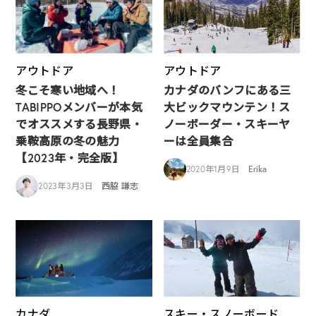
アウトドア
アウトドア
冬こそ寒い地域へ！
カナダのバンフにある三
TABIPPOメンバーが本気
大ビックマウンテン！ス
でオススメする長野県・
ノーボーダー・スキーヤ
乗鞍高原の冬の魅力
ーは全員集合
【2023年・完全版】
2020年1月9日
Erika
2023年3月3日
西脇 謙志
カナダ
スキー・スノーボード