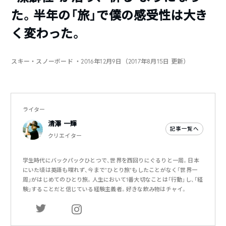
た。半年の「旅」で僕の感受性は大き
く変わった。
スキー・スノーボード
・2016年12月9日（2017年8月15日 更新）
ライター
清澤 一輝
記事一覧へ
クリエイター
学生時代にバックパックひとつで、世界を西回りにぐるりと一周。日本
にいた頃は英語も喋れず、今まで”ひとり旅”もしたことがなく「世界一
周」がはじめてのひとり旅。人生において1番大切なことは「行動」し、「経
験」することだと信じている経験主義者。好きな飲み物はチャイ。