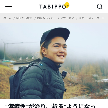
ホーム
目的から探す
観光＆レジャー
アウトドア
スキー・スノーボード
“潔癖性”が治り、”祈る”ようになっ